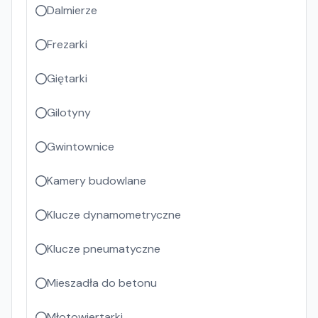
Dalmierze
Frezarki
Giętarki
Gilotyny
Gwintownice
Kamery budowlane
Klucze dynamometryczne
Klucze pneumatyczne
Mieszadła do betonu
Młotowiertarki