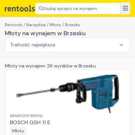
Szukaj sprzętu na wynajem
Rentools
/
Narzędzia
/
Młoty
/
Brzesko
Młoty na wynajem w Brzesku
Młoty
na wynajem:
26
wyników
w Brzesku
KRAWCZYK RENTAL
BOSCH GSH 11 E
Młoty