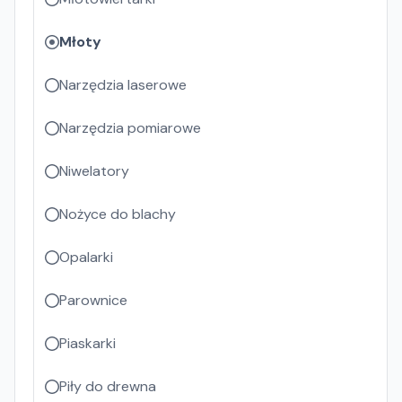
Młoty
Narzędzia laserowe
Narzędzia pomiarowe
Niwelatory
Nożyce do blachy
Opalarki
Parownice
Piaskarki
Piły do drewna