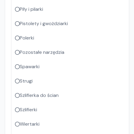
Piły i pilarki
Pistolety i gwożdziarki
Polerki
Pozostałe narzędzia
Spawarki
Strugi
Szlifierka do ścian
Szlifierki
Wiertarki