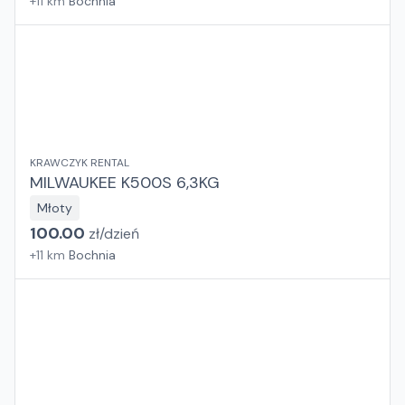
+
11
km
Bochnia
KRAWCZYK RENTAL
MILWAUKEE K500S 6,3KG
Młoty
100.00
zł/
dzień
+
11
km
Bochnia