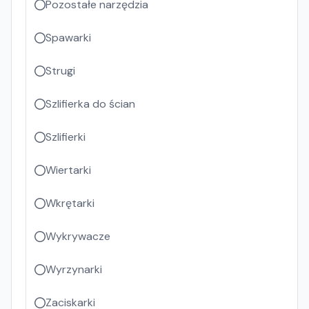
Pozostałe narzędzia
Spawarki
Strugi
Szlifierka do ścian
Szlifierki
Wiertarki
Wkrętarki
Wykrywacze
Wyrzynarki
Zaciskarki