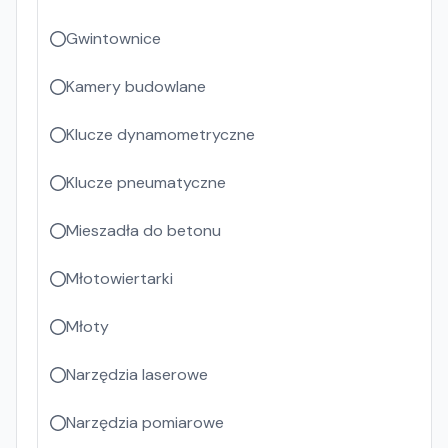
Gwintownice
Kamery budowlane
Klucze dynamometryczne
Klucze pneumatyczne
Mieszadła do betonu
Młotowiertarki
Młoty
Narzędzia laserowe
Narzędzia pomiarowe