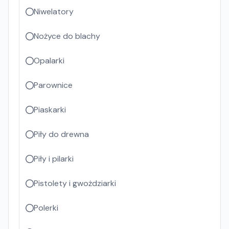
Niwelatory
Nożyce do blachy
Opalarki
Parownice
Piaskarki
Piły do drewna
Piły i pilarki
Pistolety i gwożdziarki
Polerki