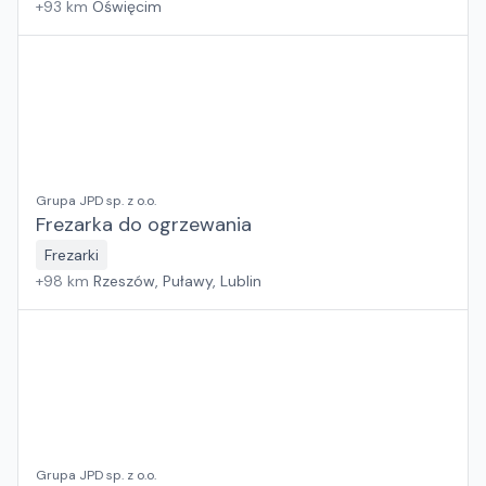
+
93
km
Oświęcim
Grupa JPD sp. z o.o.
Frezarka do ogrzewania
Frezarki
+
98
km
Rzeszów, Puławy, Lublin
Grupa JPD sp. z o.o.