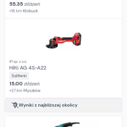
55.35
zł/
dzień
+
18
km
Kłobuck
IFI sp. z o.o.
Hilti AG 4S-A22
Szlifierki
15.00
zł/
dzień
+
27
km
Myszków
Wyniki z najbliższej okolicy