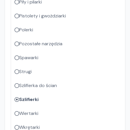
Piły i pilarki
Pistolety i gwożdziarki
Polerki
Pozostałe narzędzia
Spawarki
Strugi
Szlifierka do ścian
Szlifierki
Wiertarki
Wkrętarki