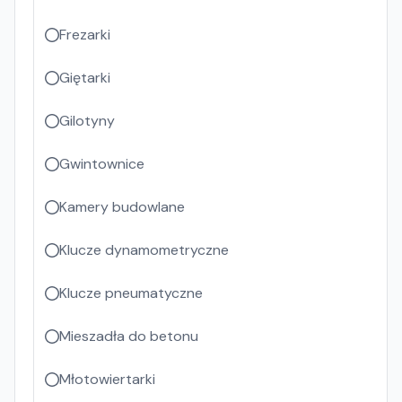
Frezarki
Giętarki
Gilotyny
Gwintownice
Kamery budowlane
Klucze dynamometryczne
Klucze pneumatyczne
Mieszadła do betonu
Młotowiertarki