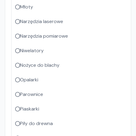
Młoty
Narzędzia laserowe
Narzędzia pomiarowe
Niwelatory
Nożyce do blachy
Opalarki
Parownice
Piaskarki
Piły do drewna