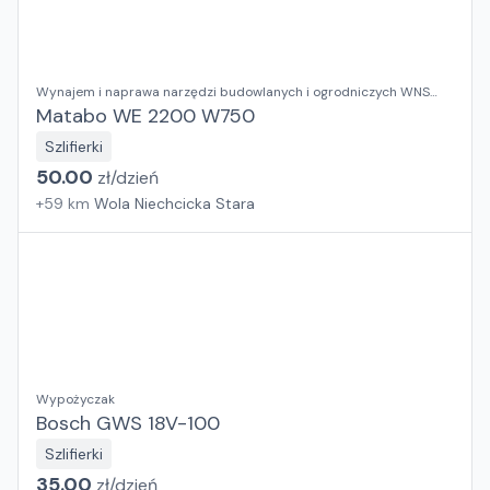
Wynajem i naprawa narzędzi budowlanych i ogrodniczych WNS
RENT
Matabo WE 2200 W750
Szlifierki
50.00
zł/
dzień
+
59
km
Wola Niechcicka Stara
Wypożyczak
Bosch GWS 18V-100
Szlifierki
35.00
zł/
dzień