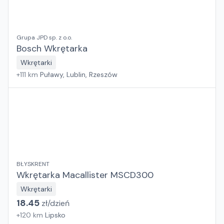
Grupa JPD sp. z o.o.
Bosch Wkrętarka
Wkrętarki
+
111
km
Puławy, Lublin, Rzeszów
BŁYSKRENT
Wkrętarka Macallister MSCD300
Wkrętarki
18.45
zł/
dzień
+
120
km
Lipsko