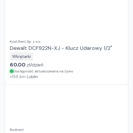
Kool Rent Sp. z o.o.
Dewalt DCF922N-XJ - Klucz Udarowy 1/2"
Wkrętarki
60.00
zł/
dzień
Dostępność aktualizowana na żywo
+
155
km
Lublin
Budrent