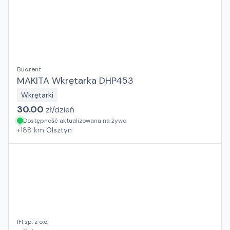
Budrent
MAKITA Wkrętarka DHP453
Wkrętarki
30.00
zł/
dzień
Dostępność aktualizowana na żywo
+
188
km
Olsztyn
IFI sp. z o.o.