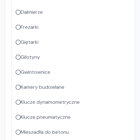
Dalmierze
Frezarki
Giętarki
Gilotyny
Gwintownice
Kamery budowlane
Klucze dynamometryczne
Klucze pneumatyczne
Mieszadła do betonu