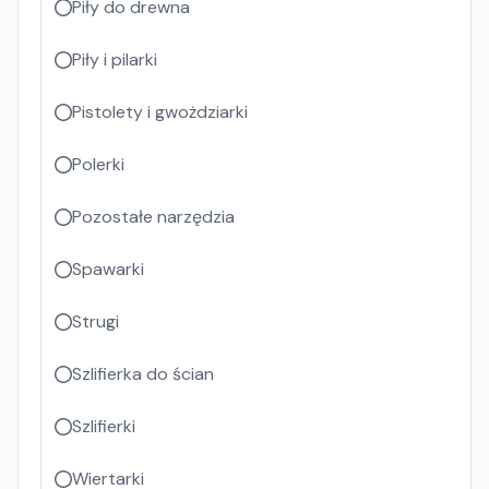
Piły do drewna
Piły i pilarki
Pistolety i gwożdziarki
Polerki
Pozostałe narzędzia
Spawarki
Strugi
Szlifierka do ścian
Szlifierki
Wiertarki