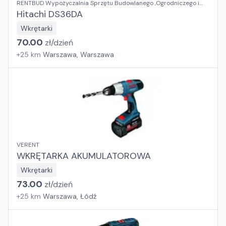
RENTBUD Wypożyczalnia Sprzętu Budowlanego ,Ogrodniczego i
Elektronarzędzi
Hitachi DS36DA
Wkrętarki
70.00
zł/
dzień
+
25
km
Warszawa, Warszawa
VERENT
WKRĘTARKA AKUMULATOROWA
Wkrętarki
73.00
zł/
dzień
+
25
km
Warszawa, Łódź