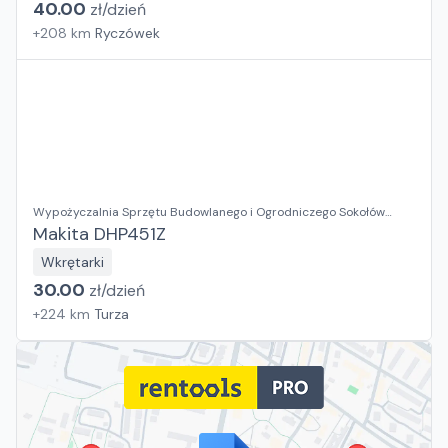
40.00
zł/
dzień
+
208
km
Ryczówek
Wypożyczalnia Sprzętu Budowlanego i Ogrodniczego Sokołów
Małopolski
Makita DHP451Z
Wkrętarki
30.00
zł/
dzień
+
224
km
Turza