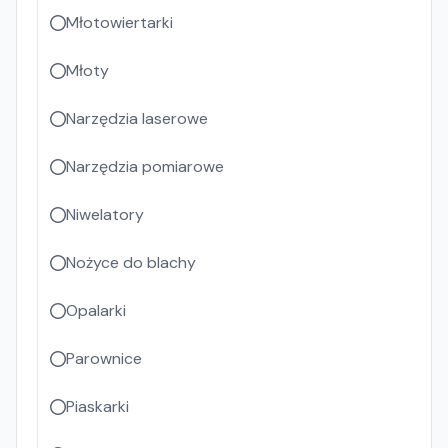
Młotowiertarki
Młoty
Narzędzia laserowe
Narzędzia pomiarowe
Niwelatory
Nożyce do blachy
Opalarki
Parownice
Piaskarki