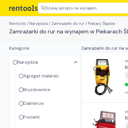
Szukaj sprzętu na wynajem
Rentools
/
Narzędzia
/
Zamrażarki do rur
/
Piekary Śląskie
Zamrażarki do rur na wynajem w Piekarach Śl
Kategorie
Zamrażarki do rur
na w
W
Narzędzia
R
Agregat malarski
Bruzdownice
+
Dalmierze
A
Frezarki
R