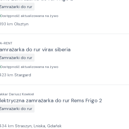
Zamrażarki do rur
Dostępność aktualizowana na żywo
393
km
Olsztyn
A-RENT
amrażarka do rur virax siberia
Zamrażarki do rur
Dostępność aktualizowana na żywo
423
km
Stargard
akkar Dariusz Kowkiel
lektryczna zamrażarka do rur Rems Frigo 2
Zamrażarki do rur
434
km
Straszyn, Lniska, Gdańsk