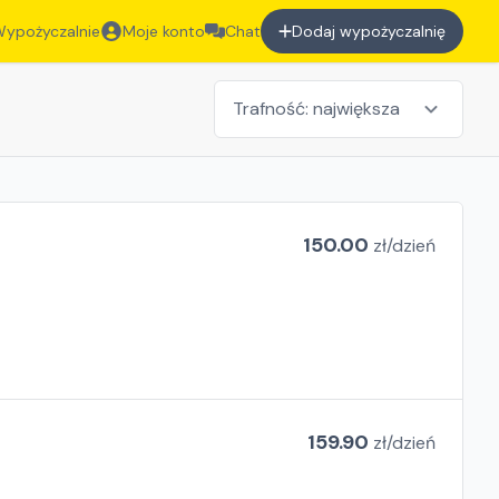
ypożyczalnie
Moje konto
Chat
Dodaj wypożyczalnię
150.00
zł/
dzień
159.90
zł/
dzień