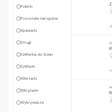
Z
Polerki
Pozostałe narzędzia
+
Spawarki
Strugi
G
R
Szlifierka do ścian
Szlifierki
+
Wiertarki
W
Wkrętarki
R
Wykrywacze