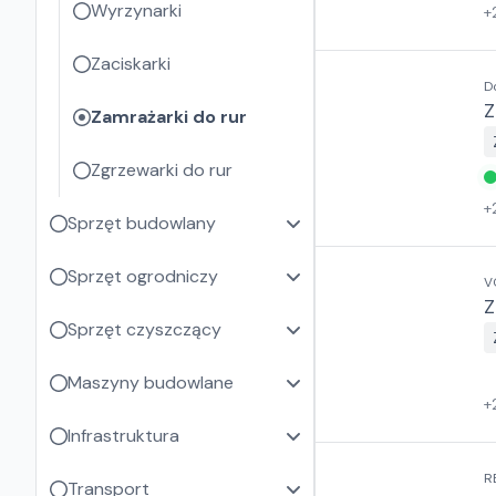
Wyrzynarki
+
Zaciskarki
D
Z
Zamrażarki do rur
Zgrzewarki do rur
+
Sprzęt budowlany
Sprzęt ogrodniczy
V
Z
Sprzęt czyszczący
Maszyny budowlane
+
Infrastruktura
R
Transport