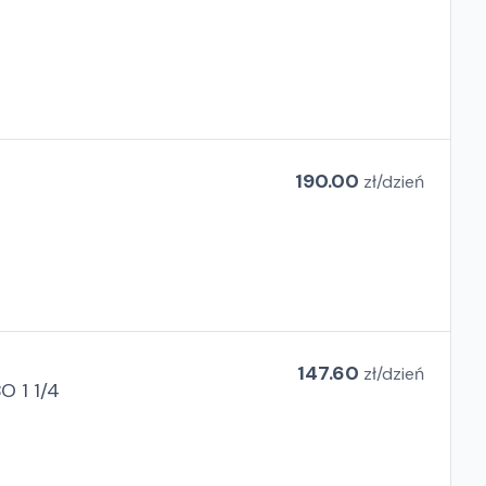
190.00
zł/
dzień
147.60
zł/
dzień
 1 1/4