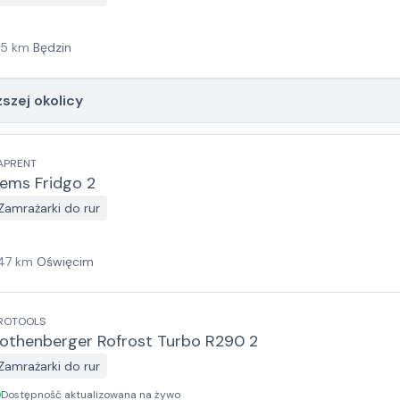
15
km
Będzin
ższej okolicy
APRENT
ems Fridgo 2
Zamrażarki do rur
47
km
Oświęcim
ROTOOLS
othenberger Rofrost Turbo R290 2
Zamrażarki do rur
Dostępność aktualizowana na żywo