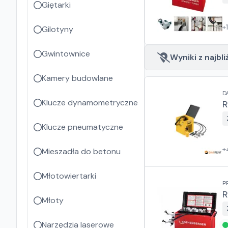
Giętarki
+
Gilotyny
Gwintownice
Wyniki z najbli
Kamery budowlane
D
Klucze dynamometryczne
R
Klucze pneumatyczne
+
Mieszadła do betonu
Młotowiertarki
P
R
Młoty
Narzędzia laserowe