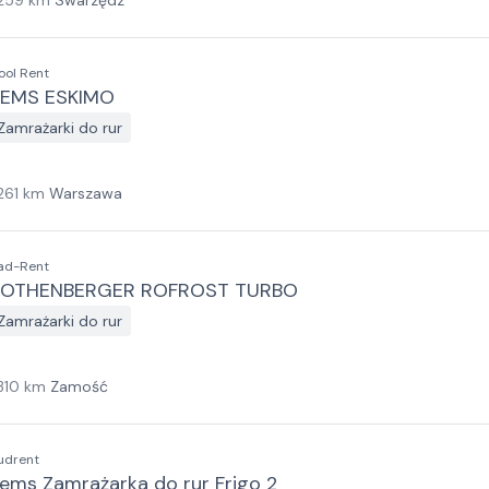
259
km
Swarzędz
ool Rent
EMS ESKIMO
Zamrażarki do rur
261
km
Warszawa
ad-Rent
OTHENBERGER ROFROST TURBO
Zamrażarki do rur
310
km
Zamość
udrent
ems Zamrażarka do rur Frigo 2