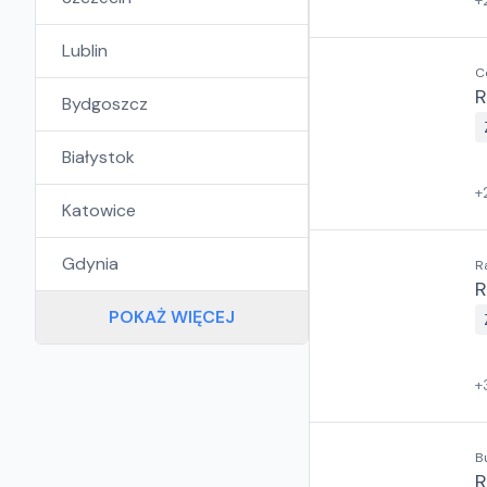
+
Lublin
C
R
Bydgoszcz
Białystok
+
Katowice
Gdynia
R
R
POKAŻ WIĘCEJ
+
B
R