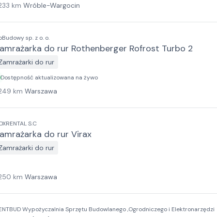
233
km
Wróble-Wargocin
oBudowy sp. z o. o.
amrażarka do rur Rothenberger Rofrost Turbo 2
Zamrażarki do rur
Dostępność aktualizowana na żywo
249
km
Warszawa
OXRENTAL S.C
amrażarka do rur Virax
Zamrażarki do rur
250
km
Warszawa
ENTBUD Wypożyczalnia Sprzętu Budowlanego ,Ogrodniczego i Elektronarzędzi