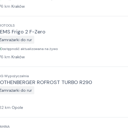
76
km
Kraków
ROTOOLS
EMS Frigo 2 F-Zero
Zamrażarki do rur
Dostępność aktualizowana na żywo
76
km
Kraków
iG Wypożyczalnia
OTHENBERGER ROFROST TURBO R290
Zamrażarki do rur
82
km
Opole
AHINA