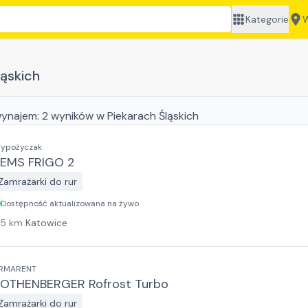
Kategorie
W
ąskich
ynajem:
2
wyników
w Piekarach Śląskich
ypożyczak
EMS FRIGO 2
Zamrażarki do rur
Dostępność aktualizowana na żywo
15
km
Katowice
RMARENT
OTHENBERGER Rofrost Turbo
Zamrażarki do rur