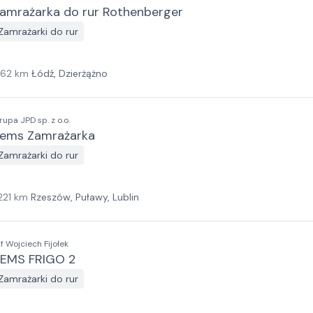
amrażarka do rur Rothenberger
Zamrażarki do rur
162
km
Łódź, Dzierżążno
rupa JPD sp. z o.o.
ems Zamrażarka
Zamrażarki do rur
221
km
Rzeszów, Puławy, Lublin
f Wojciech Fijołek
EMS FRIGO 2
Zamrażarki do rur