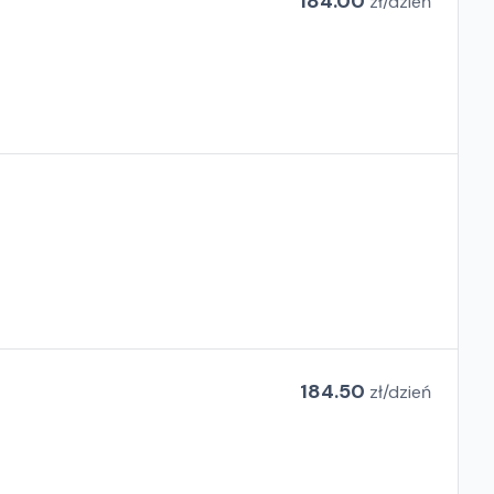
184.00
zł/
dzień
184.50
zł/
dzień