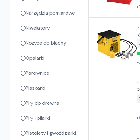
+
Narzędzia pomiarowe
Niwelatory
P
R
Nożyce do blachy
Opalarki
+
Parownice
G
Piaskarki
R
Piły do drewna
Piły i pilarki
+
Pistolety i gwożdziarki
M