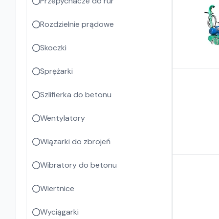
Przepychacze do rur
Rozdzielnie prądowe
Skoczki
Sprężarki
Szlifierka do betonu
Wentylatory
Wiązarki do zbrojeń
Wibratory do betonu
Wiertnice
Wyciągarki