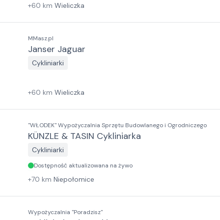
+
60
km
Wieliczka
MMasz.pl
Janser Jaguar
Cykliniarki
+
60
km
Wieliczka
"WŁODEK" Wypożyczalnia Sprzętu Budowlanego i Ogrodniczego
KÜNZLE & TASIN Cykliniarka
Cykliniarki
Dostępność aktualizowana na żywo
+
70
km
Niepołomice
Wypożyczalnia "Poradzisz"