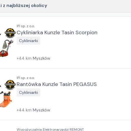
 z najbliższej okolicy
IFI sp. z o.o.
Cykliniarka Kunzle Tasin Scorpion
Cykliniarki
+
44
km
Myszków
IFI sp. z o.o.
Rantówka Kunzle Tasin PEGASUS
Cykliniarki
+
44
km
Myszków
Wypożyczalnia Elektronarzędzi REMONT