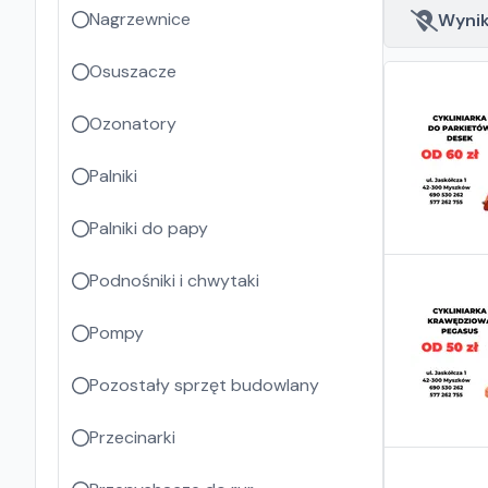
Nagrzewnice
Wyniki
Osuszacze
Ozonatory
Palniki
Palniki do papy
Podnośniki i chwytaki
Pompy
Pozostały sprzęt budowlany
Przecinarki