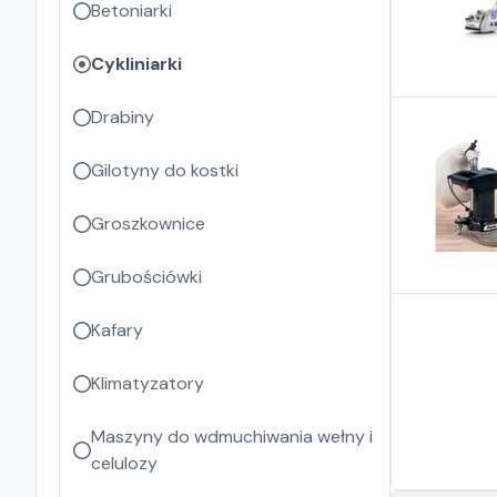
Betoniarki
Cykliniarki
Drabiny
Gilotyny do kostki
Groszkownice
Grubościówki
Kafary
Klimatyzatory
Maszyny do wdmuchiwania wełny i
celulozy