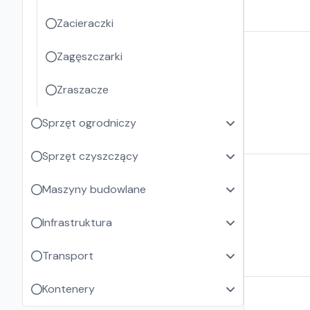
Zacieraczki
Zagęszczarki
Zraszacze
Sprzęt ogrodniczy
Sprzęt czyszczący
Maszyny budowlane
Infrastruktura
Transport
Kontenery