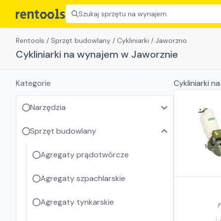
Szukaj sprzętu na wynajem
Rentools
/
Sprzęt budowlany
/
Cykliniarki
/
Jaworzno
Cykliniarki na wynajem w Jaworznie
Kategorie
Cykliniarki
na
Narzędzia
Sprzęt budowlany
Agregaty prądotwórcze
Agregaty szpachlarskie
Agregaty tynkarskie