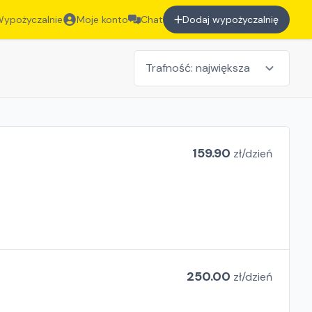
ypożyczalnie
Moje konto
Chat
Dodaj wypożyczalnię
159.90
zł/
dzień
250.00
zł/
dzień