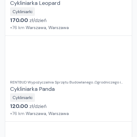
Elektronarzędzi
Cykliniarka Leopard
Cykliniarki
170.00
zł/
dzień
+
76
km
Warszawa, Warszawa
RENTBUD Wypożyczalnia Sprzętu Budowlanego ,Ogrodniczego i
Elektronarzędzi
Cykliniarka Panda
Cykliniarki
120.00
zł/
dzień
+
76
km
Warszawa, Warszawa