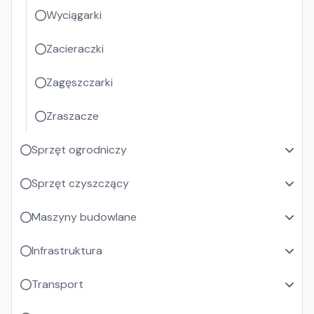
Wyciągarki
Zacieraczki
Zagęszczarki
Zraszacze
Sprzęt ogrodniczy
Sprzęt czyszczący
Maszyny budowlane
Infrastruktura
Transport