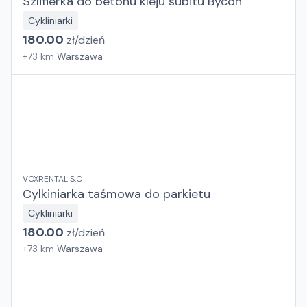
Szlifierka do betonu kleju subitu Bycon
Cykliniarki
180.00
zł/
dzień
+
73
km
Warszawa
VOXRENTAL S.C
Cylkiniarka taśmowa do parkietu
Cykliniarki
180.00
zł/
dzień
+
73
km
Warszawa