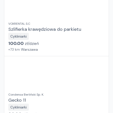
VOXRENTAL S.C
Szlifierka krawędziowa do parkietu
Cykliniarki
100.00
zł/
dzień
+
73
km
Warszawa
Condensa Berliński Sp. K.
Gecko 11
Cykliniarki