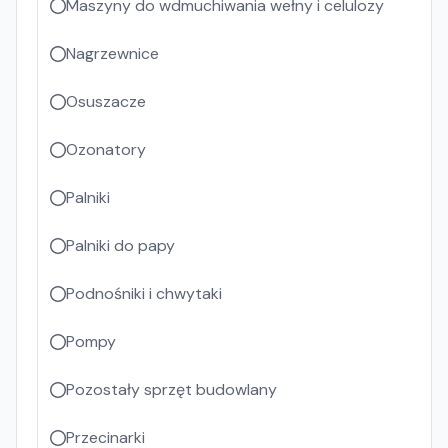
Maszyny do wdmuchiwania wełny i celulozy
Nagrzewnice
Osuszacze
Ozonatory
Palniki
Palniki do papy
Podnośniki i chwytaki
Pompy
Pozostały sprzęt budowlany
Przecinarki