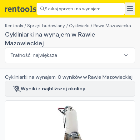
Szukaj sprzętu na wynajem
Rentools
/
Sprzęt budowlany
/
Cykliniarki
/
Rawa Mazowiecka
Cykliniarki na wynajem w Rawie
Mazowieckiej
Cykliniarki
na wynajem:
0
wyników
w Rawie Mazowieckiej
Wyniki z najbliższej okolicy