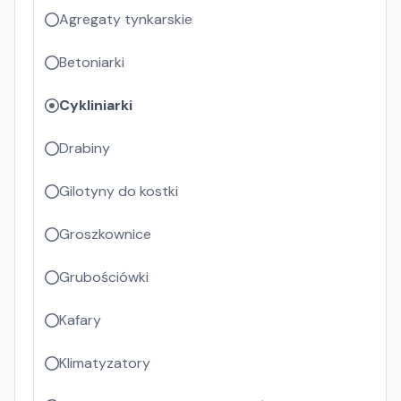
Agregaty tynkarskie
Betoniarki
Cykliniarki
Drabiny
Gilotyny do kostki
Groszkownice
Grubościówki
Kafary
Klimatyzatory