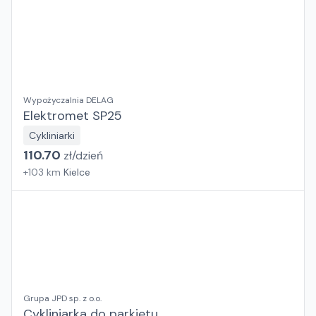
Wypożyczalnia DELAG
Elektromet SP25
Cykliniarki
110.70
zł/
dzień
+
103
km
Kielce
Grupa JPD sp. z o.o.
Cykliniarka do parkietu