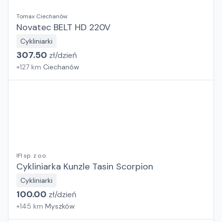
Tomax Ciechanów
Novatec BELT HD 220V
Cykliniarki
307.50
zł/
dzień
+
127
km
Ciechanów
IFI sp. z o.o.
Cykliniarka Kunzle Tasin Scorpion
Cykliniarki
100.00
zł/
dzień
+
145
km
Myszków