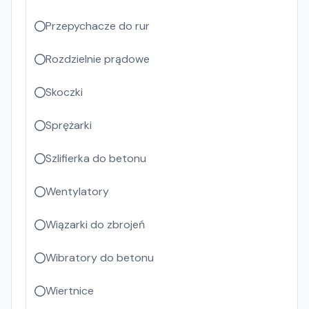
Przepychacze do rur
Rozdzielnie prądowe
Skoczki
Sprężarki
Szlifierka do betonu
Wentylatory
Wiązarki do zbrojeń
Wibratory do betonu
Wiertnice