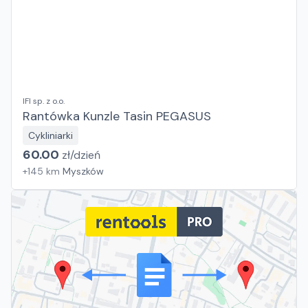
IFI sp. z o.o.
Rantówka Kunzle Tasin PEGASUS
Cykliniarki
60.00
zł/
dzień
+
145
km
Myszków