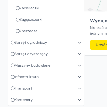
Zacieraczki
Zagęszczarki
Wynaje
Nie trać 
Zraszacze
jednym mi
Sprzęt ogrodniczy
Utwór
Sprzęt czyszczący
Maszyny budowlane
Infrastruktura
Transport
Kontenery