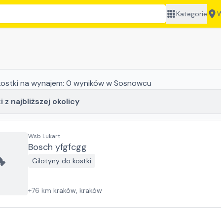
Kategorie
W
kostki
na wynajem:
0
wyników
w Sosnowcu
 z najbliższej okolicy
Wsb Lukart
Bosch yfgfcgg
Gilotyny do kostki
+
76
km
kraków, kraków