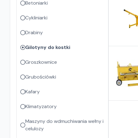
Betoniarki
Cykliniarki
Drabiny
Gilotyny do kostki
Groszkownice
Grubościówki
Kafary
Klimatyzatory
Maszyny do wdmuchiwania wełny i
celulozy