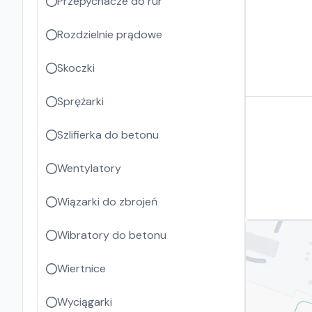
Przepychacze do rur
Rozdzielnie prądowe
Skoczki
Sprężarki
Szlifierka do betonu
Wentylatory
Wiązarki do zbrojeń
Wibratory do betonu
Wiertnice
Wyciągarki