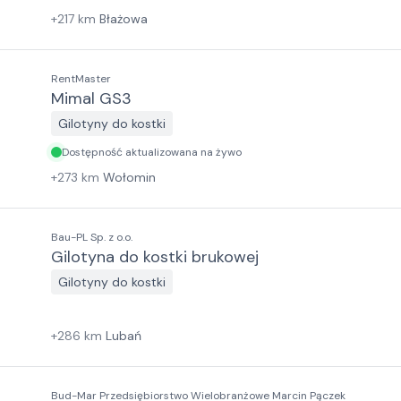
+
217
km
Błażowa
RentMaster
Mimal GS3
Gilotyny do kostki
Dostępność aktualizowana na żywo
+
273
km
Wołomin
Bau-PL Sp. z o.o.
Gilotyna do kostki brukowej
Gilotyny do kostki
+
286
km
Lubań
Bud-Mar Przedsiębiorstwo Wielobranżowe Marcin Pączek