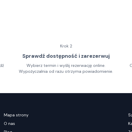
Krok
2
Sprawdź dostępność i zarezerwuj
dź
Wybierz termin i wyślij rezerwację online.
O
Wypożyczalnia od razu otrzyma powiadomienie.
Mapa strony
S
O nas
K