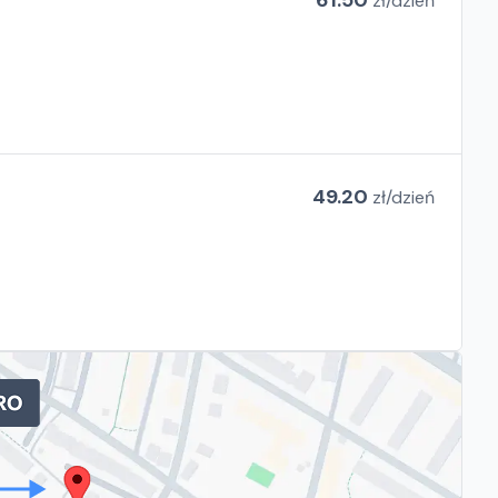
61.50
zł/
dzień
49.20
zł/
dzień