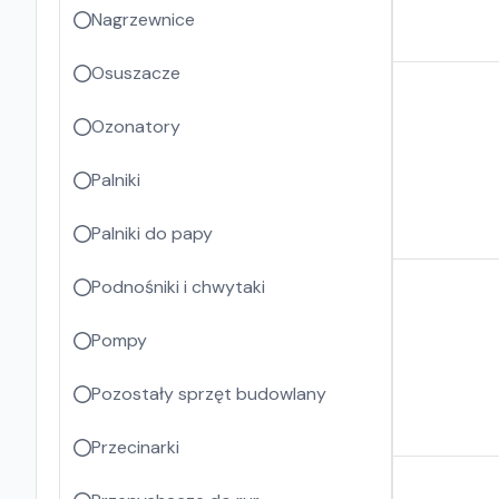
Nagrzewnice
Osuszacze
Ozonatory
Palniki
Palniki do papy
Podnośniki i chwytaki
Pompy
Pozostały sprzęt budowlany
Przecinarki