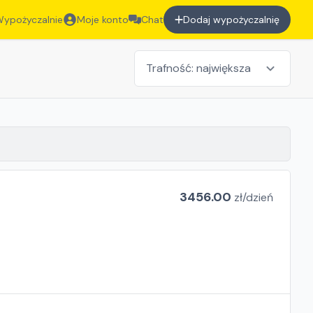
ypożyczalnie
Moje konto
Chat
Dodaj wypożyczalnię
3456.00
zł/
dzień