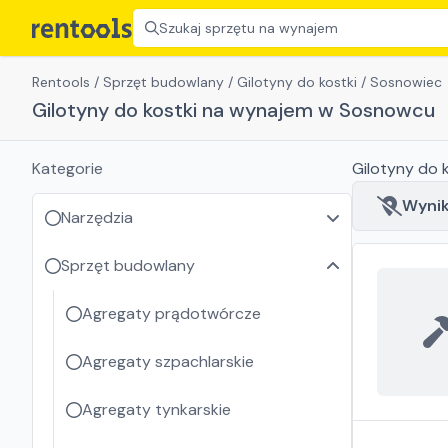
Szukaj sprzętu na wynajem
Rentools
/
Sprzęt budowlany
/
Gilotyny do kostki
/
Sosnowiec
Gilotyny do kostki na wynajem w Sosnowcu
Kategorie
Gilotyny do 
Wyniki
Narzędzia
Sprzęt budowlany
Agregaty prądotwórcze
Agregaty szpachlarskie
Agregaty tynkarskie