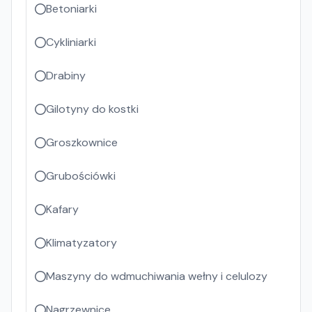
Betoniarki
Cykliniarki
Drabiny
Gilotyny do kostki
Groszkownice
Grubościówki
Kafary
Klimatyzatory
Maszyny do wdmuchiwania wełny i celulozy
Nagrzewnice