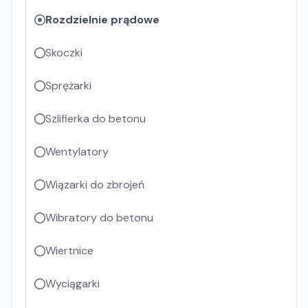
Rozdzielnie prądowe
Skoczki
Sprężarki
Szlifierka do betonu
Wentylatory
Wiązarki do zbrojeń
Wibratory do betonu
Wiertnice
Wyciągarki