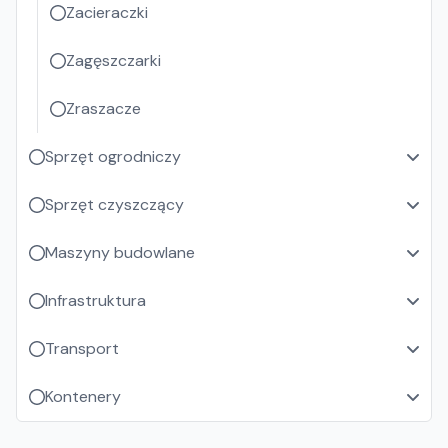
Zacieraczki
Zagęszczarki
Zraszacze
Sprzęt ogrodniczy
Sprzęt czyszczący
Maszyny budowlane
Infrastruktura
Transport
Kontenery