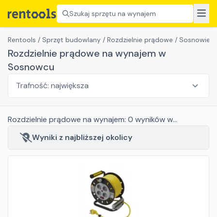
Szukaj sprzętu na wynajem
Rentools
/
Sprzęt budowlany
/
Rozdzielnie prądowe
/
Sosnowiec
Rozdzielnie prądowe na wynajem w
Sosnowcu
Rozdzielnie prądowe
na wynajem:
0
wyników
w
Sosnowcu
Wyniki z najbliższej okolicy