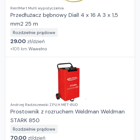
RentMart Multi wypożyczalnia
Przedłużacz bębnowy Diall 4 x 16 A 3 x 1,5
mm2 25 m
Rozdzielnie prądowe
29.00
zł/
dzień
+
105
km
Wawelno
Andrzej Radziszewski Z.P.U.H MET-BUD
Prostownik z rozruchem Weldman Weldman
STARK 850
Rozdzielnie prądowe
70.00
zł/
dzień