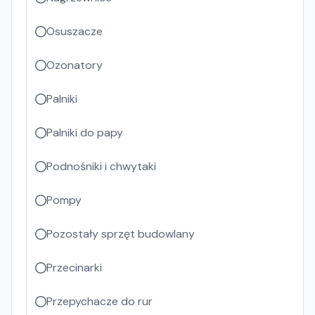
Osuszacze
Ozonatory
Palniki
Palniki do papy
Podnośniki i chwytaki
Pompy
Pozostały sprzęt budowlany
Przecinarki
Przepychacze do rur