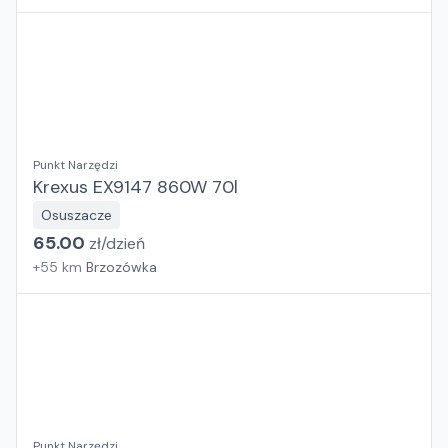
Punkt Narzędzi
Krexus EX9147 860W 70l
Osuszacze
65.00
zł/
dzień
+
55
km
Brzozówka
Punkt Narzędzi