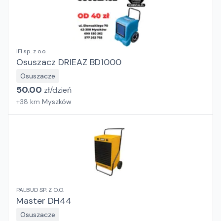
IFI sp. z o.o.
Osuszacz DRIEAZ BD1000
Osuszacze
50.00
zł/
dzień
+
38
km
Myszków
PALBUD SP. Z O.O.
Master DH44
Osuszacze