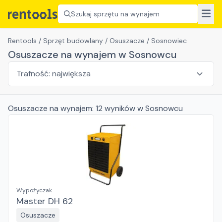
Szukaj sprzętu na wynajem
Rentools
/
Sprzęt budowlany
/
Osuszacze
/
Sosnowiec
Osuszacze na wynajem w Sosnowcu
Osuszacze
na wynajem:
12
wyników
w Sosnowcu
Wypożyczak
Master DH 62
Osuszacze