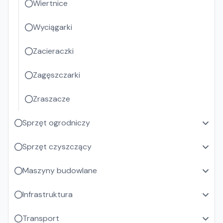
Wiertnice
Wyciągarki
Zacieraczki
Zagęszczarki
Zraszacze
Sprzęt ogrodniczy
Sprzęt czyszczący
Maszyny budowlane
Infrastruktura
Transport