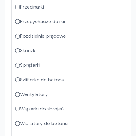
Przecinarki
Przepychacze do rur
Rozdzielnie prądowe
Skoczki
Sprężarki
Szlifierka do betonu
Wentylatory
Wiązarki do zbrojeń
Wibratory do betonu