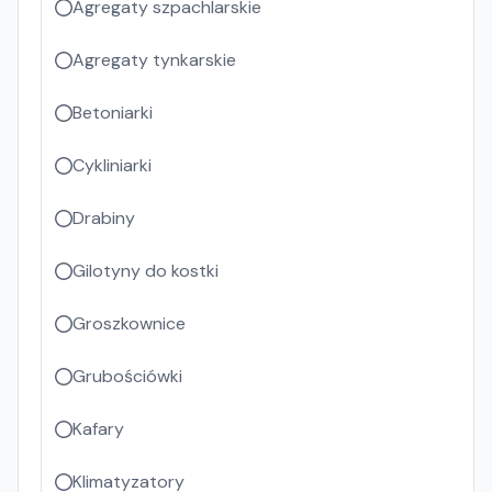
Agregaty szpachlarskie
Agregaty tynkarskie
Betoniarki
Cykliniarki
Drabiny
Gilotyny do kostki
Groszkownice
Grubościówki
Kafary
Klimatyzatory