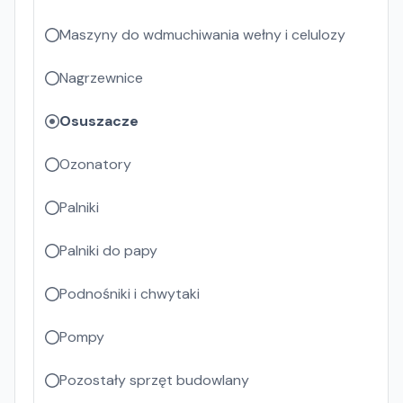
Maszyny do wdmuchiwania wełny i celulozy
Nagrzewnice
Osuszacze
Ozonatory
Palniki
Palniki do papy
Podnośniki i chwytaki
Pompy
Pozostały sprzęt budowlany