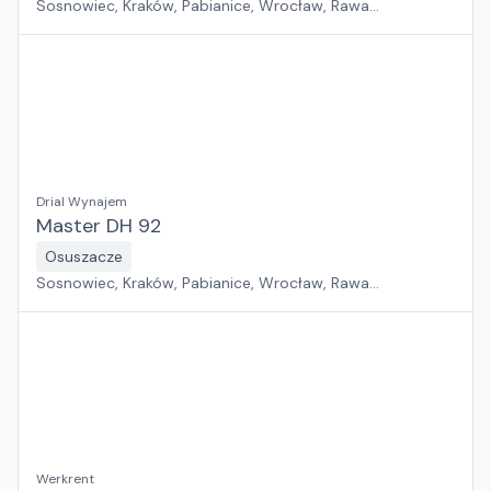
Sosnowiec, Kraków, Pabianice, Wrocław, Rawa
Mazowiecka, Rzeszów, Jawor, Płock, Warszawa, Poznań,
Suchy Las, Zielona Góra, Białystok, Gdańsk, Szczecin
Drial Wynajem
Master DH 92
Osuszacze
Sosnowiec, Kraków, Pabianice, Wrocław, Rawa
Mazowiecka, Rzeszów, Jawor, Płock, Warszawa, Poznań,
Suchy Las, Zielona Góra, Białystok, Gdańsk, Szczecin
Werkrent