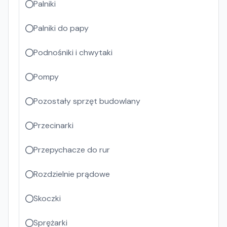
Palniki
Palniki do papy
Podnośniki i chwytaki
Pompy
Pozostały sprzęt budowlany
Przecinarki
Przepychacze do rur
Rozdzielnie prądowe
Skoczki
Sprężarki