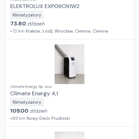
ELEKTROLUX EXP09CN1W2
Klimatyzatory
73.80
zł/
dzień
+
72
km
Kraków, Łódź, Wrocław, Ciemne, Ciemne
Climate Energy Sp. zo.o.
Climate Energy 4,1
Klimatyzatory
109.00
zł/
dzień
+
89
km
Nowy Dwór Prudnicki