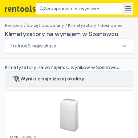
Szukaj sprzętu na wynajem
Rentools
/
Sprzęt budowlany
/
Klimatyzatory
/
Sosnowiec
Klimatyzatory na wynajem w Sosnowcu
Klimatyzatory
na wynajem:
0
wyników
w Sosnowcu
Wyniki z najbliższej okolicy
MOBIL SERWIS