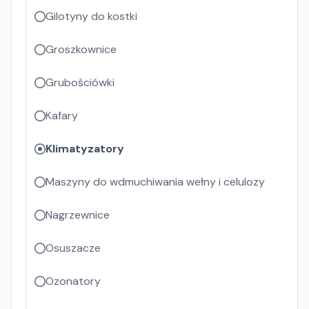
Gilotyny do kostki
Groszkownice
Grubościówki
Kafary
Klimatyzatory
Maszyny do wdmuchiwania wełny i celulozy
Nagrzewnice
Osuszacze
Ozonatory