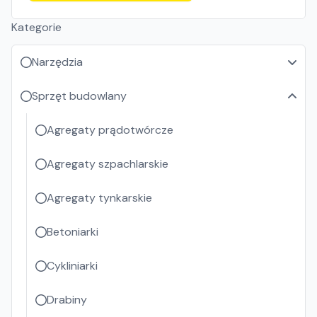
Kategorie
Narzędzia
Sprzęt budowlany
Agregaty prądotwórcze
Agregaty szpachlarskie
Agregaty tynkarskie
Betoniarki
Cykliniarki
Drabiny