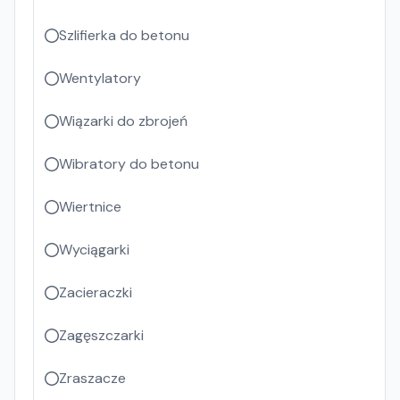
Szlifierka do betonu
Wentylatory
Wiązarki do zbrojeń
Wibratory do betonu
Wiertnice
Wyciągarki
Zacieraczki
Zagęszczarki
Zraszacze