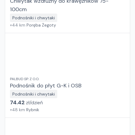
Chwytak wzdłużny do krawężników 75-
100cm
Podnośniki i chwytaki
+
44
km
Poręba Żegoty
PALBUD SP. Z O.O.
Podnośnik do płyt G-K i OSB
Podnośniki i chwytaki
74.42
zł/
dzień
+
48
km
Rybnik