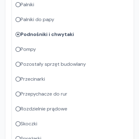
Palniki
Palniki do papy
Podnośniki i chwytaki
Pompy
Pozostały sprzęt budowlany
Przecinarki
Przepychacze do rur
Rozdzielnie prądowe
Skoczki
Sprężarki