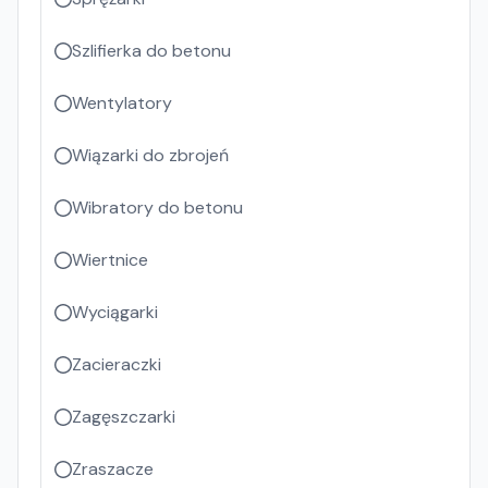
Szlifierka do betonu
Wentylatory
Wiązarki do zbrojeń
Wibratory do betonu
Wiertnice
Wyciągarki
Zacieraczki
Zagęszczarki
Zraszacze