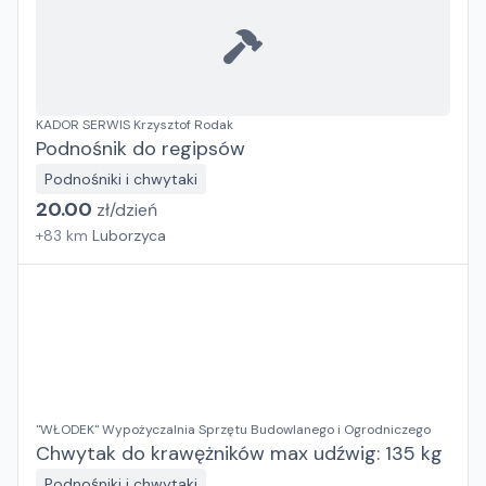
KADOR SERWIS Krzysztof Rodak
Podnośnik do regipsów
Podnośniki i chwytaki
20.00
zł/
dzień
+
83
km
Luborzyca
"WŁODEK" Wypożyczalnia Sprzętu Budowlanego i Ogrodniczego
Chwytak do krawężników max udźwig: 135 kg
Podnośniki i chwytaki