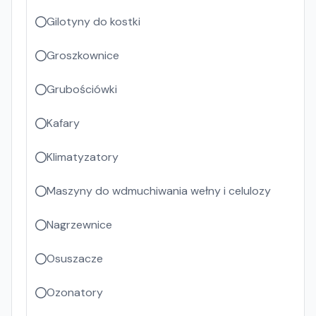
Gilotyny do kostki
Groszkownice
Grubościówki
Kafary
Klimatyzatory
Maszyny do wdmuchiwania wełny i celulozy
Nagrzewnice
Osuszacze
Ozonatory