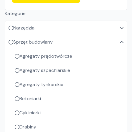
Kategorie
Narzędzia
Sprzęt budowlany
Agregaty prądotwórcze
Agregaty szpachlarskie
Agregaty tynkarskie
Betoniarki
Cykliniarki
Drabiny