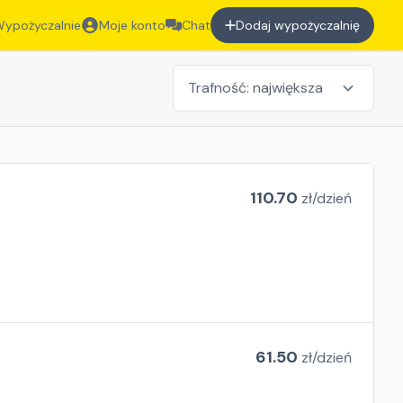
ypożyczalnie
Moje konto
Chat
Dodaj wypożyczalnię
110.70
zł/
dzień
61.50
zł/
dzień