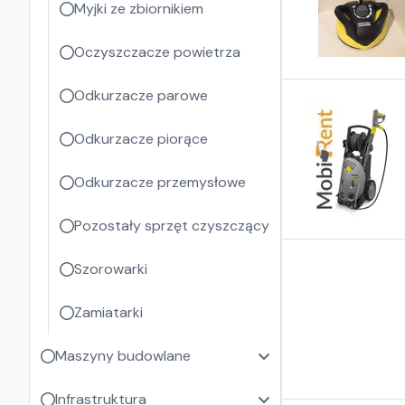
Myjki ze zbiornikiem
Oczyszczacze powietrza
Odkurzacze parowe
Odkurzacze piorące
Odkurzacze przemysłowe
Pozostały sprzęt czyszczący
Szorowarki
Zamiatarki
Maszyny budowlane
Infrastruktura