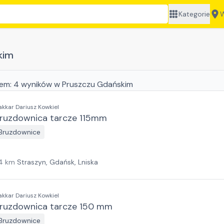
Kategorie
W
kim
jem:
4
wyników
w Pruszczu Gdańskim
akkar Dariusz Kowkiel
ruzdownica tarcze 115mm
Bruzdownice
4
km
Straszyn, Gdańsk, Lniska
akkar Dariusz Kowkiel
ruzdownica tarcze 150 mm
Bruzdownice