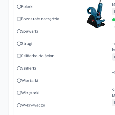
B
Polerki
Pozostałe narzędzia
+
Spawarki
Strugi
T
M
Szlifierka do ścian
Szlifierki
+
Wiertarki
C
Wkrętarki
B
Wykrywacze