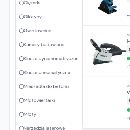
Giętarki
+
Gilotyny
Gwintownice
M
M
Kamery budowlane
Klucze dynamometryczne
+
Klucze pneumatyczne
Mieszadła do betonu
P
W
Młotowiertarki
Młoty
+
Narzędzia laserowe