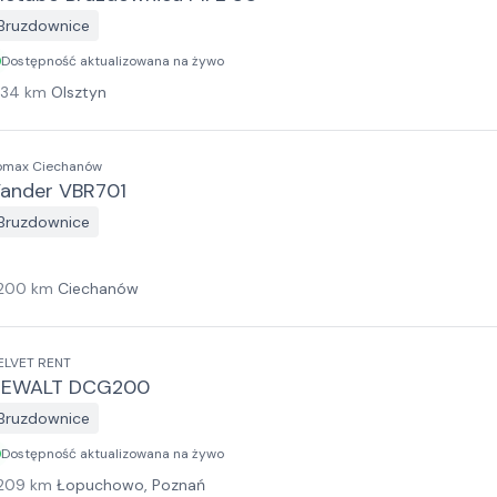
Bruzdownice
Dostępność aktualizowana na żywo
134
km
Olsztyn
omax Ciechanów
ander VBR701
Bruzdownice
200
km
Ciechanów
ELVET RENT
DEWALT DCG200
Bruzdownice
Dostępność aktualizowana na żywo
209
km
Łopuchowo, Poznań