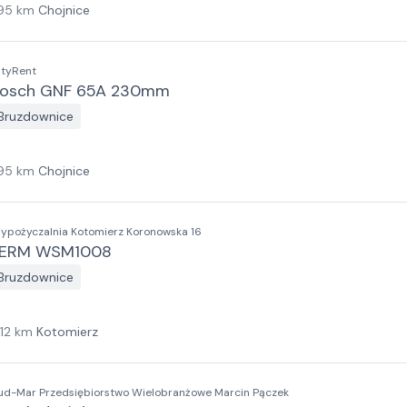
95
km
Chojnice
ityRent
osch GNF 65A 230mm
Bruzdownice
95
km
Chojnice
ypożyczalnia Kotomierz Koronowska 16
FERM WSM1008
Bruzdownice
112
km
Kotomierz
ud-Mar Przedsiębiorstwo Wielobranżowe Marcin Pączek