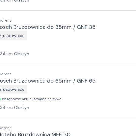
134
km
Olsztyn
udrent
osch Bruzdownica do 35mm / GNF 35
Bruzdownice
134
km
Olsztyn
udrent
osch Bruzdownica do 65mm / GNF 65
Bruzdownice
Dostępność aktualizowana na żywo
134
km
Olsztyn
udrent
etabo Bruzdownica MFE 30