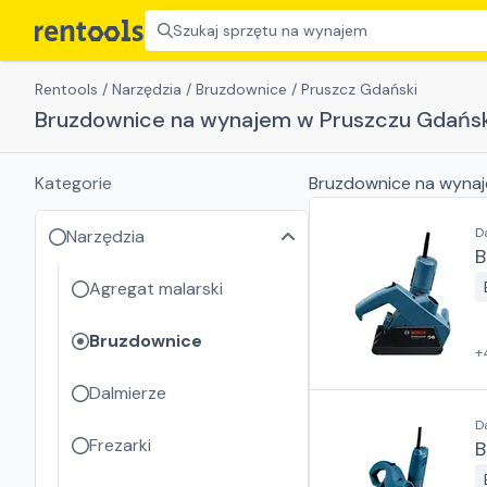
Szukaj sprzętu na wynajem
Rentools
/
Narzędzia
/
Bruzdownice
/
Pruszcz Gdański
Bruzdownice na wynajem w Pruszczu Gdańs
Kategorie
Bruzdownice
na wyna
D
Narzędzia
B
Agregat malarski
Bruzdownice
+
Dalmierze
D
Frezarki
B