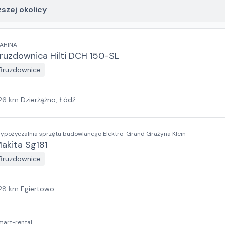
ższej okolicy
AHINA
ruzdownica Hilti DCH 150-SL
Bruzdownice
26
km
Dzierżążno, Łódź
Wypożyczalnia sprzętu budowlanego Elektro-Grand Grażyna Klein
akita Sg181
Bruzdownice
28
km
Egiertowo
mart-rental