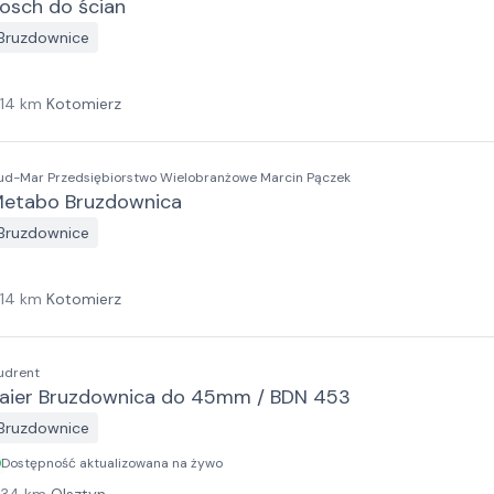
osch do ścian
Bruzdownice
114
km
Kotomierz
ud-Mar Przedsiębiorstwo Wielobranżowe Marcin Pączek
etabo Bruzdownica
Bruzdownice
114
km
Kotomierz
udrent
aier Bruzdownica do 45mm / BDN 453
Bruzdownice
Dostępność aktualizowana na żywo