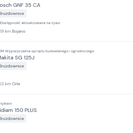
osch GNF 35 CA
Bruzdownice
Dostępność aktualizowana na żywo
29
km
Bojano
DM Wypożyczalnia sprzętu budowlanego i ogrodniczego
akita SG 125J
Bruzdownice
52
km
Orle
ityRent
idiam 150 PLUS
Bruzdownice