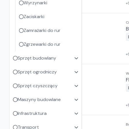
Wyrzynarki
+
Zaciskarki
C
B
Zamrażarki do rur
Zgrzewarki do rur
+
Sprzęt budowlany
Sprzęt ogrodniczy
W
Sprzęt czyszczący
Maszyny budowlane
+
Infrastruktura
B
Transport