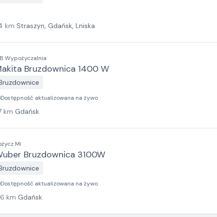
4
km
Straszyn, Gdańsk, Lniska
B Wypożyczalnia
akita Bruzdownica 1400 W
Bruzdownice
Dostępność aktualizowana na żywo
7
km
Gdańsk
ożycz Mi
uber Bruzdownica 3100W
Bruzdownice
Dostępność aktualizowana na żywo
16
km
Gdańsk