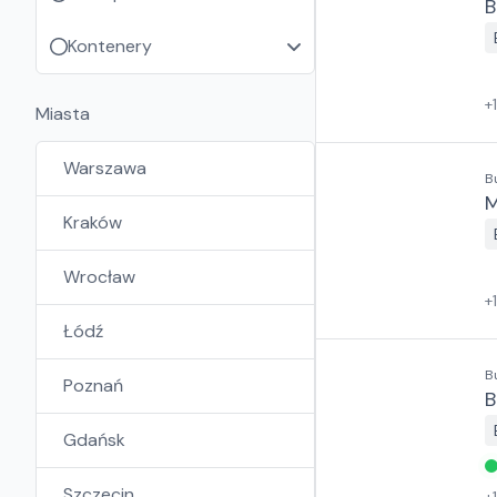
B
Kontenery
+
Miasta
Warszawa
B
M
Kraków
Wrocław
+
Łódź
B
Poznań
B
Gdańsk
Szczecin