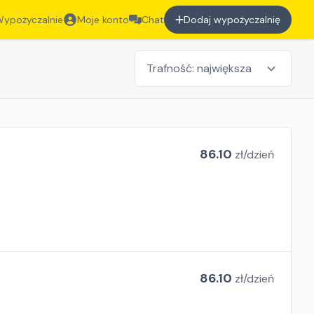
ypożyczalnie
Moje konto
Chat
Dodaj wypożyczalnię
86.10
zł/
dzień
86.10
zł/
dzień