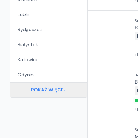
+
Lublin
B
B
Bydgoszcz
Białystok
+
Katowice
Gdynia
B
B
POKAŻ WIĘCEJ
+
B
M