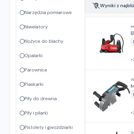
Wyniki z najbli
Narzędzia pomiarowe
Niwelatory
M
B
Nożyce do blachy
Opalarki
+
Parownice
Piaskarki
M
Piły do drewna
Piły i pilarki
+
Pistolety i gwożdziarki
S