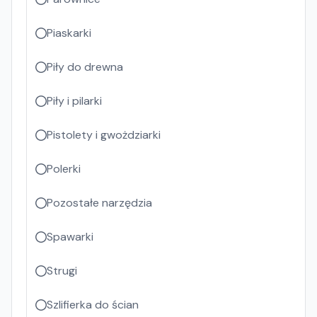
Piaskarki
Piły do drewna
Piły i pilarki
Pistolety i gwożdziarki
Polerki
Pozostałe narzędzia
Spawarki
Strugi
Szlifierka do ścian