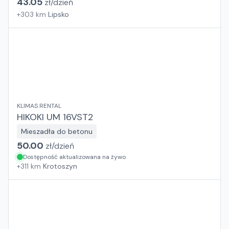
43.05
zł/
dzień
+
303
km
Lipsko
KLIMAS RENTAL
HIKOKI UM 16VST2
Mieszadła do betonu
50.00
zł/
dzień
Dostępność aktualizowana na żywo
+
311
km
Krotoszyn