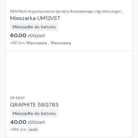
RENTBUD Wypożyczalnia Sprzętu Budowlanego ,Ogrodniczego i
Elektronarzędzi
Mieszarka UM12VST
Mieszadła do betonu
60.00
zł/
dzień
+
181
km
Warszawa , Warszawa
DP RENT
GRAPHITE 58G783
Mieszadła do betonu
40.00
zł/
dzień
+
186
km
Janki