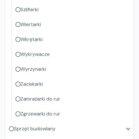
Szlifierki
Wiertarki
Wkrętarki
Wykrywacze
Wyrzynarki
Zaciskarki
Zamrażarki do rur
Zgrzewarki do rur
Sprzęt budowlany