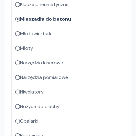
Klucze pneumatyczne
Mieszadła do betonu
Młotowiertarki
Młoty
Narzędzia laserowe
Narzędzia pomiarowe
Niwelatory
Nożyce do blachy
Opalarki
Parownice