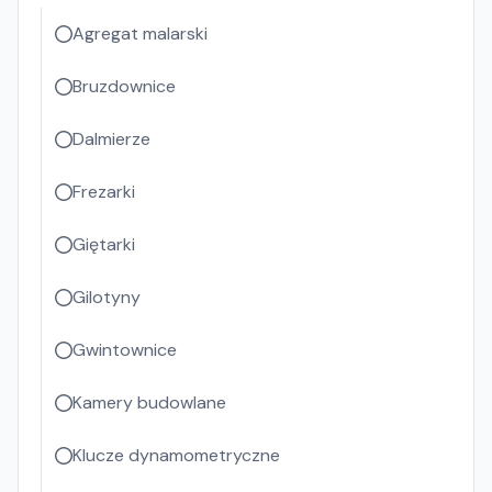
Agregat malarski
Bruzdownice
Dalmierze
Frezarki
Giętarki
Gilotyny
Gwintownice
Kamery budowlane
Klucze dynamometryczne