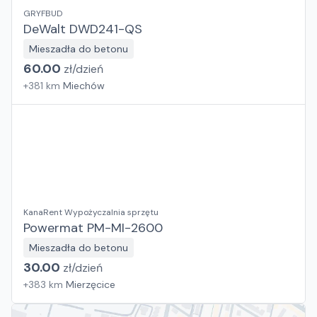
GRYFBUD
DeWalt DWD241-QS
Mieszadła do betonu
60.00
zł/
dzień
+
381
km
Miechów
KanaRent Wypożyczalnia sprzętu
Powermat PM-MI-2600
Mieszadła do betonu
30.00
zł/
dzień
+
383
km
Mierzęcice