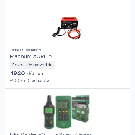
Tomax Ciechanów
Magnum AGRI 15
Pozostałe narzędzia
49.20
zł/
dzień
+
100
km
Ciechanów
Usługi Ogrodnicze Ogrodziej Mateusz Krzewiński