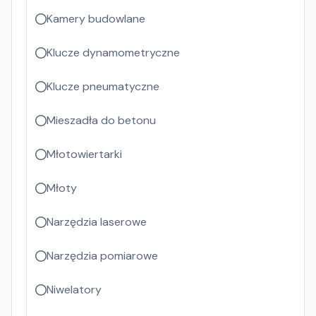
Kamery budowlane
Klucze dynamometryczne
Klucze pneumatyczne
Mieszadła do betonu
Młotowiertarki
Młoty
Narzędzia laserowe
Narzędzia pomiarowe
Niwelatory