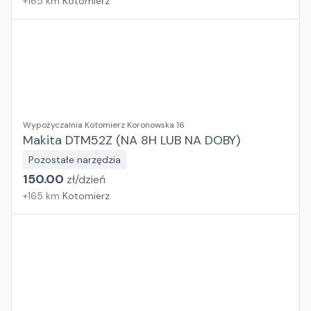
+
165
km
Kotomierz
Wypożyczalnia Kotomierz Koronowska 16
Makita DTM52Z (NA 8H LUB NA DOBY)
Pozostałe narzędzia
150.00
zł/
dzień
+
165
km
Kotomierz