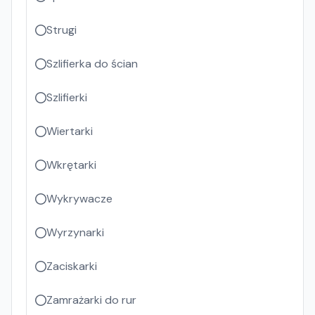
Strugi
Szlifierka do ścian
Szlifierki
Wiertarki
Wkrętarki
Wykrywacze
Wyrzynarki
Zaciskarki
Zamrażarki do rur