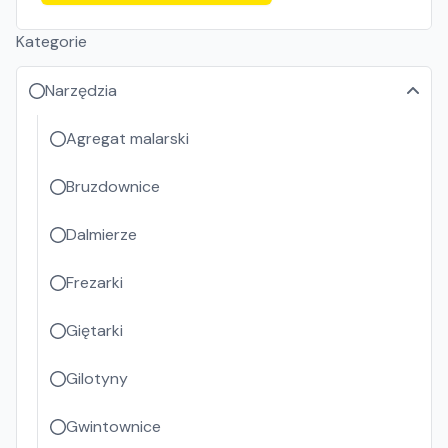
Kategorie
Narzędzia
Agregat malarski
Bruzdownice
Dalmierze
Frezarki
Giętarki
Gilotyny
Gwintownice