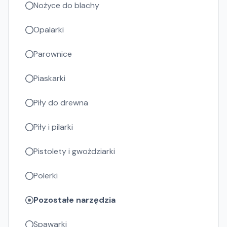
Nożyce do blachy
Opalarki
Parownice
Piaskarki
Piły do drewna
Piły i pilarki
Pistolety i gwożdziarki
Polerki
Pozostałe narzędzia
Spawarki