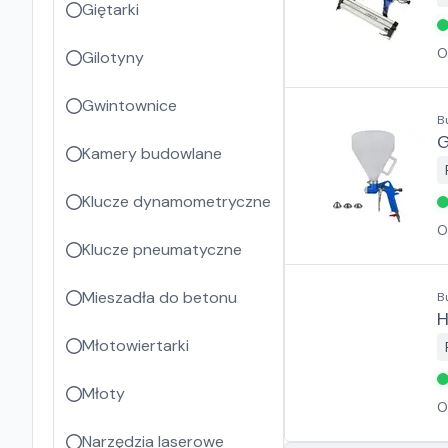
Giętarki
O
Gilotyny
Gwintownice
B
G
Kamery budowlane
Klucze dynamometryczne
O
Klucze pneumatyczne
Mieszadła do betonu
B
H
Młotowiertarki
Młoty
O
Narzędzia laserowe