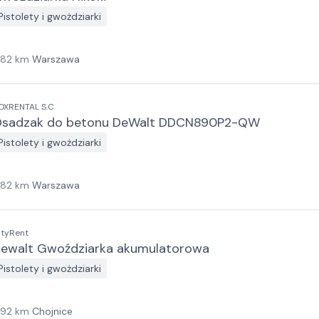
Pistolety i gwożdziarki
182
km
Warszawa
OXRENTAL S.C
sadzak do betonu DeWalt DDCN890P2-QW
Pistolety i gwożdziarki
182
km
Warszawa
ityRent
ewalt Gwoździarka akumulatorowa
Pistolety i gwożdziarki
192
km
Chojnice