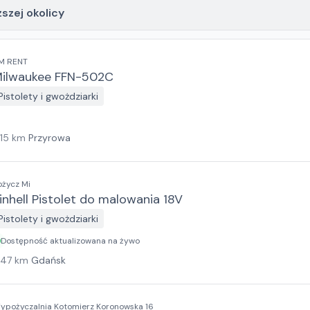
ższej okolicy
M RENT
ilwaukee FFN-502C
Pistolety i gwożdziarki
115
km
Przyrowa
ożycz Mi
inhell Pistolet do malowania 18V
Pistolety i gwożdziarki
Dostępność aktualizowana na żywo
147
km
Gdańsk
ypożyczalnia Kotomierz Koronowska 16