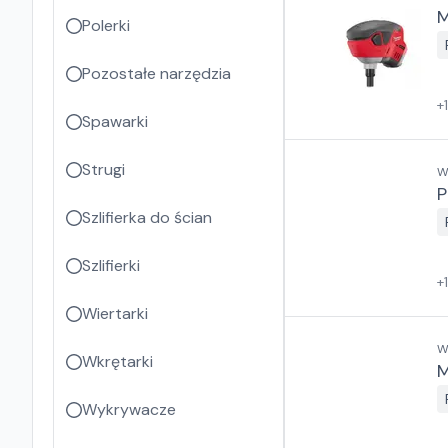
M
Polerki
Pozostałe narzędzia
+
Spawarki
Strugi
W
P
Szlifierka do ścian
Szlifierki
+
Wiertarki
W
Wkrętarki
M
Wykrywacze