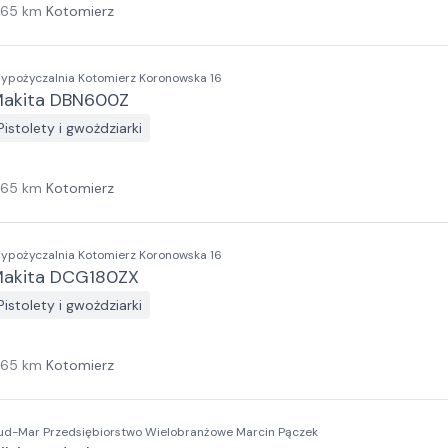
165
km
Kotomierz
ypożyczalnia Kotomierz Koronowska 16
akita DBN600Z
Pistolety i gwożdziarki
165
km
Kotomierz
ypożyczalnia Kotomierz Koronowska 16
akita DCG180ZX
Pistolety i gwożdziarki
165
km
Kotomierz
ud-Mar Przedsiębiorstwo Wielobranżowe Marcin Pączek