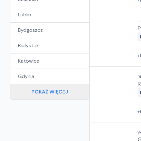
+
Lublin
E
P
Bydgoszcz
Białystok
+
Katowice
Gdynia
R
R
POKAŻ WIĘCEJ
+
V
G