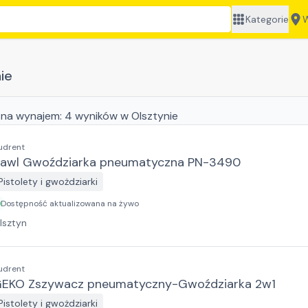
Kategorie
W
ie
na wynajem:
4
wyników
w Olsztynie
udrent
awl Gwoździarka pneumatyczna PN-3490
Pistolety i gwożdziarki
Dostępność aktualizowana na żywo
lsztyn
udrent
EKO Zszywacz pneumatyczny-Gwoździarka 2w1
Pistolety i gwożdziarki