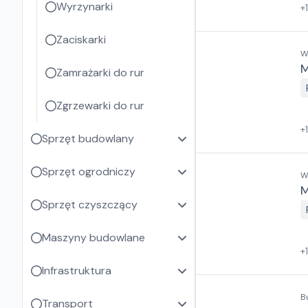
Wyrzynarki
+
Zaciskarki
W
M
Zamrażarki do rur
Zgrzewarki do rur
+
Sprzęt budowlany
Sprzęt ogrodniczy
W
M
Sprzęt czyszczący
Maszyny budowlane
+
Infrastruktura
B
Transport