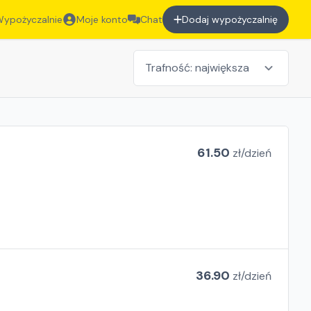
ypożyczalnie
Moje konto
Chat
Dodaj wypożyczalnię
61.50
zł/
dzień
36.90
zł/
dzień