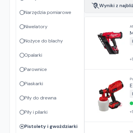
Wyniki z najbli
Narzędzia pomiarowe
Niwelatory
A
M
Nożyce do blachy
Opalarki
+
Parownice
P
Piaskarki
E
Piły do drewna
Piły i pilarki
+
Pistolety i gwożdziarki
W