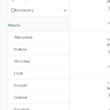
H
Kontenery
+
Miasta
Warszawa
B
P
Kraków
Wrocław
+
Łódź
C
Poznań
M
Gdańsk
Szczecin