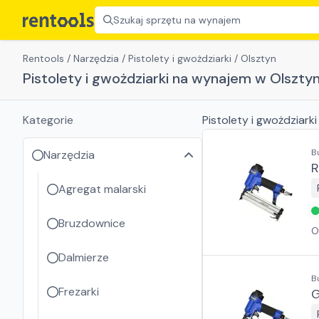
Szukaj sprzętu na wynajem
Rentools
/
Narzędzia
/
Pistolety i gwożdziarki
/
Olsztyn
Pistolety i gwożdziarki na wynajem w Olsztyn
Kategorie
Pistolety i gwożdziarki
B
Narzędzia
R
Agregat malarski
Bruzdownice
O
Dalmierze
B
Frezarki
G