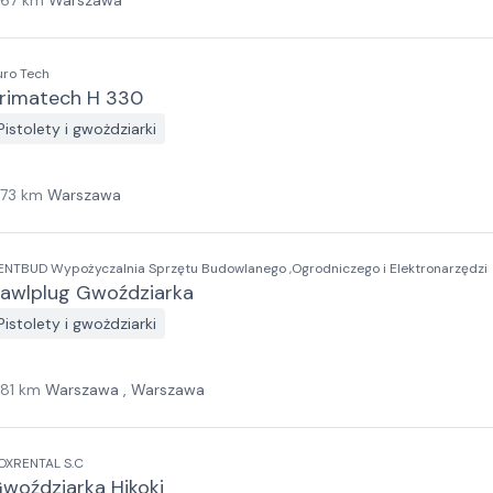
167
km
Warszawa
uro Tech
rimatech H 330
Pistolety i gwożdziarki
173
km
Warszawa
ENTBUD Wypożyczalnia Sprzętu Budowlanego ,Ogrodniczego i Elektronarzędzi
awlplug Gwoździarka
Pistolety i gwożdziarki
181
km
Warszawa , Warszawa
OXRENTAL S.C
woździarka Hikoki