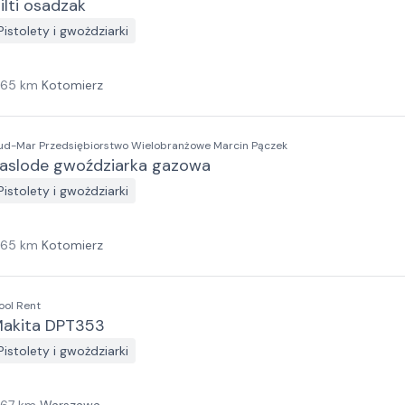
ilti osadzak
Pistolety i gwożdziarki
165
km
Kotomierz
ud-Mar Przedsiębiorstwo Wielobranżowe Marcin Pączek
aslode gwoździarka gazowa
Pistolety i gwożdziarki
165
km
Kotomierz
ool Rent
akita DPT353
Pistolety i gwożdziarki