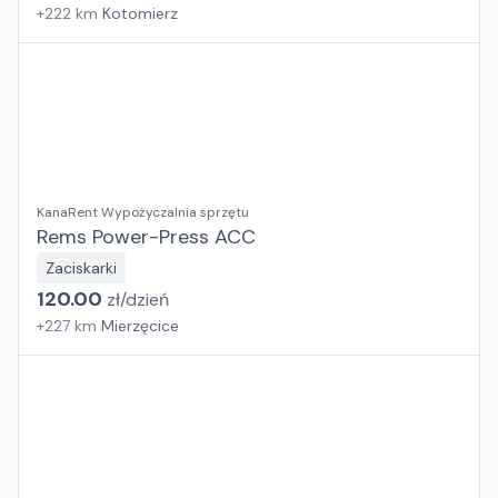
+
222
km
Kotomierz
KanaRent Wypożyczalnia sprzętu
Rems Power-Press ACC
Zaciskarki
120.00
zł/
dzień
+
227
km
Mierzęcice