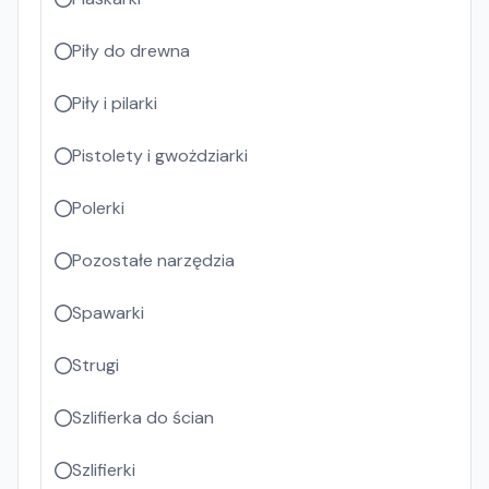
Piły do drewna
Piły i pilarki
Pistolety i gwożdziarki
Polerki
Pozostałe narzędzia
Spawarki
Strugi
Szlifierka do ścian
Szlifierki