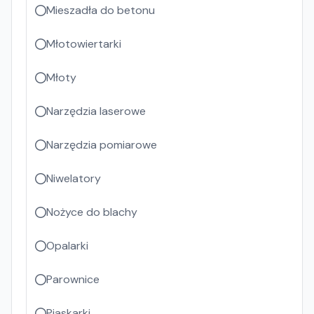
Mieszadła do betonu
Młotowiertarki
Młoty
Narzędzia laserowe
Narzędzia pomiarowe
Niwelatory
Nożyce do blachy
Opalarki
Parownice
Piaskarki