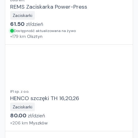
Budrent
REMS Zaciskarka Power-Press
Zaciskarki
61.50
zł/
dzień
Dostępność aktualizowana na żywo
+
179
km
Olsztyn
IFI sp. z o.o.
HENCO szczęki TH 16,20,26
Zaciskarki
80.00
zł/
dzień
+
206
km
Myszków