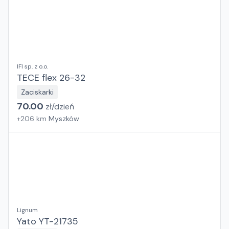
IFI sp. z o.o.
TECE flex 26-32
Zaciskarki
70.00
zł/
dzień
+
206
km
Myszków
Lignum
Yato YT-21735