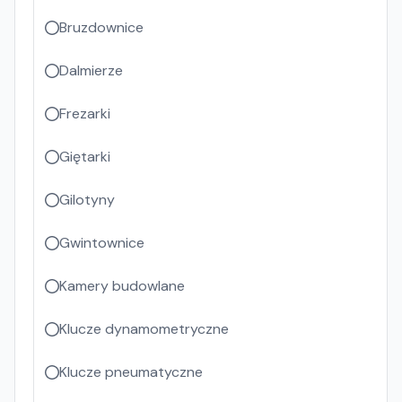
Bruzdownice
Dalmierze
Frezarki
Giętarki
Gilotyny
Gwintownice
Kamery budowlane
Klucze dynamometryczne
Klucze pneumatyczne