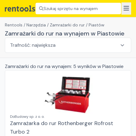
Szukaj sprzętu na wynajem
Rentools
/
Narzędzia
/
Zamrażarki do rur
/
Piastów
Zamrażarki do rur na wynajem w Piastowie
Zamrażarki do rur
na wynajem:
5
wyników
w Piastowie
DoBudowy sp. z o. o.
Zamrażarka do rur Rothenberger Rofrost
Turbo 2