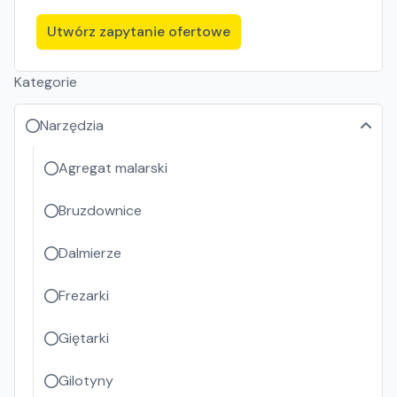
Utwórz zapytanie ofertowe
Kategorie
Narzędzia
Agregat malarski
Bruzdownice
Dalmierze
Frezarki
Giętarki
Gilotyny