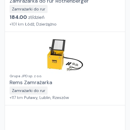
Zamrażarka do rur Rothenberger
Zamrażarki do rur
184.00
zł/
dzień
+
101
km
Łódź, Dzierżążno
Grupa JPD sp. z o.o.
Rems Zamrażarka
Zamrażarki do rur
+
117
km
Puławy, Lublin, Rzeszów