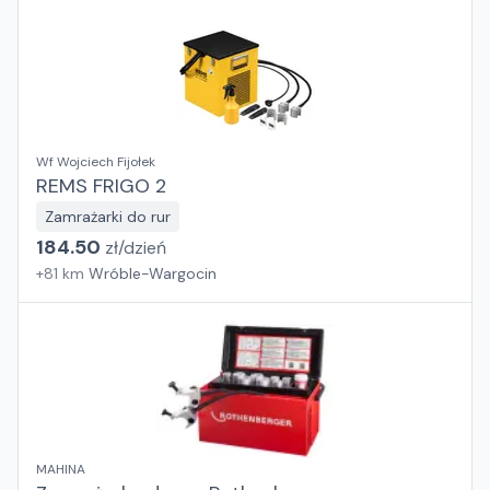
Wf Wojciech Fijołek
REMS FRIGO 2
Zamrażarki do rur
184.50
zł/
dzień
+
81
km
Wróble-Wargocin
MAHINA