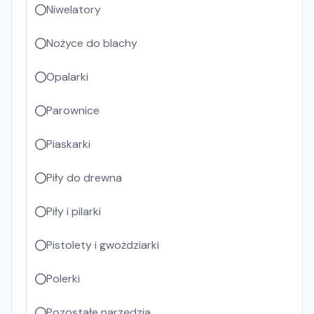
Niwelatory
Nożyce do blachy
Opalarki
Parownice
Piaskarki
Piły do drewna
Piły i pilarki
Pistolety i gwożdziarki
Polerki
Pozostałe narzędzia