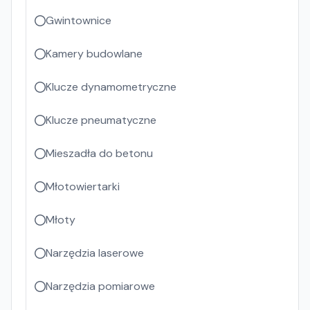
Gwintownice
Kamery budowlane
Klucze dynamometryczne
Klucze pneumatyczne
Mieszadła do betonu
Młotowiertarki
Młoty
Narzędzia laserowe
Narzędzia pomiarowe