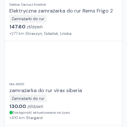
Dakkar Dariusz Kowkiel
Elektryczna zamrażarka do rur Rems Frigo 2
Zamrażarki do rur
147.60
zł/
dzień
+
277
km
Straszyn, Gdańsk, Lniska
MA-RENT
zamrażarka do rur virax siberia
Zamrażarki do rur
130.00
zł/
dzień
Dostępność aktualizowana na żywo
+
410
km
Stargard