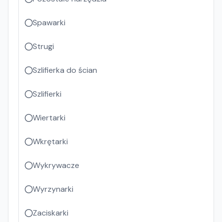
Spawarki
Strugi
Szlifierka do ścian
Szlifierki
Wiertarki
Wkrętarki
Wykrywacze
Wyrzynarki
Zaciskarki