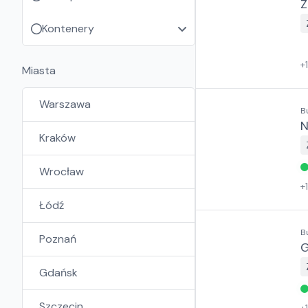
Z
Kontenery
+
Miasta
Warszawa
B
N
Kraków
Wrocław
+
Łódź
B
Poznań
G
Gdańsk
Szczecin