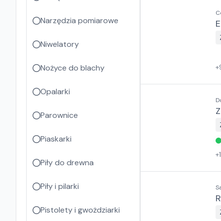
C
Narzędzia pomiarowe
E
Niwelatory
Nożyce do blachy
+
Opalarki
D
Z
Parownice
Piaskarki
+
Piły do drewna
Piły i pilarki
S
Pistolety i gwożdziarki