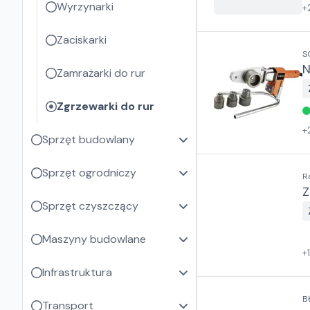
Wyrzynarki
+
Zaciskarki
S
N
Zamrażarki do rur
Zgrzewarki do rur
+
Sprzęt budowlany
Sprzęt ogrodniczy
R
Z
Sprzęt czyszczący
Maszyny budowlane
+
Infrastruktura
B
Transport