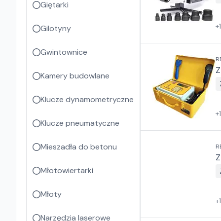
Giętarki
+
Gilotyny
Gwintownice
R
Z
Kamery budowlane
Klucze dynamometryczne
+
Klucze pneumatyczne
Mieszadła do betonu
R
Z
Młotowiertarki
Młoty
+
Narzędzia laserowe