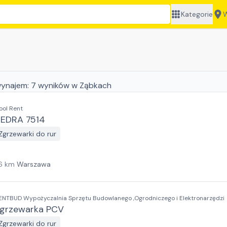
Kategorie
W
ynajem:
7
wyników
w Ząbkach
ool Rent
EDRA 7514
Zgrzewarki do rur
6
km
Warszawa
ENTBUD Wypożyczalnia Sprzętu Budowlanego ,Ogrodniczego i Elektronarzędzi
grzewarka PCV
Zgrzewarki do rur