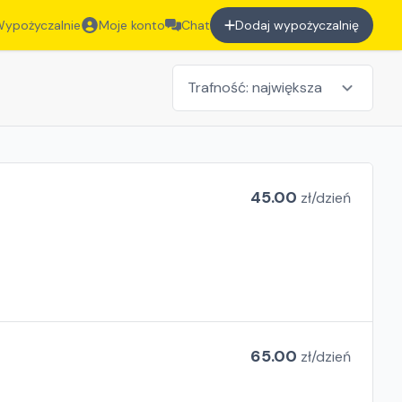
ypożyczalnie
Moje konto
Chat
Dodaj wypożyczalnię
45.00
zł/
dzień
65.00
zł/
dzień