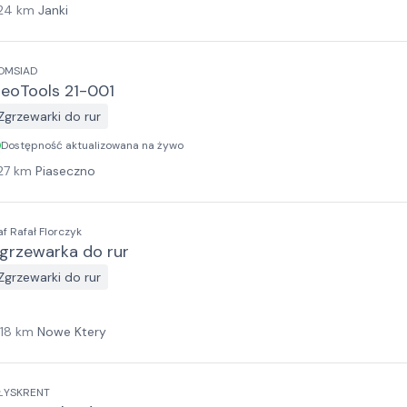
24
km
Janki
OMSIAD
eoTools 21-001
Zgrzewarki do rur
Dostępność aktualizowana na żywo
27
km
Piaseczno
af Rafał Florczyk
grzewarka do rur
Zgrzewarki do rur
118
km
Nowe Ktery
ŁYSKRENT