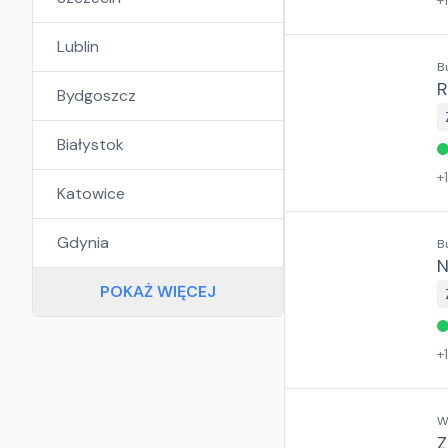
+
Lublin
B
R
Bydgoszcz
Białystok
+
Katowice
Gdynia
B
N
POKAŻ WIĘCEJ
+
W
Z