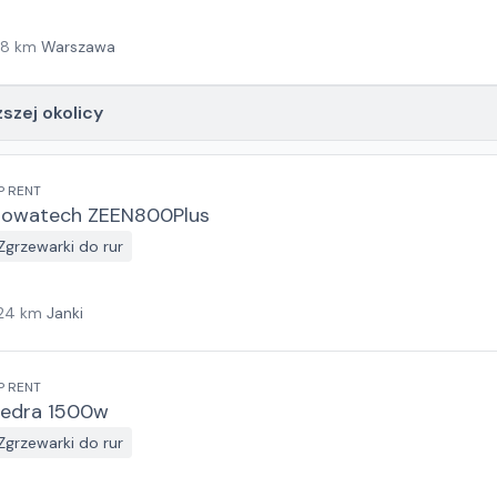
18
km
Warszawa
ższej okolicy
P RENT
owatech ZEEN800Plus
Zgrzewarki do rur
24
km
Janki
P RENT
edra 1500w
Zgrzewarki do rur