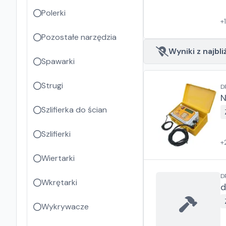
Polerki
+
Pozostałe narzędzia
Wyniki z najbli
Spawarki
Strugi
D
N
Szlifierka do ścian
Szlifierki
+
Wiertarki
D
Wkrętarki
d
Wykrywacze