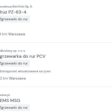
ondensa Berliński Sp. K.
lruz PZ-63-4
Zgrzewarki do rur
9
km
Warszawa
oBudowy sp. z o. o.
grzewarka do rur PCV
Zgrzewarki do rur
Dostępność aktualizowana na żywo
12
km
Warszawa
adlos.pl
REMS MSG
Zgrzewarki do rur