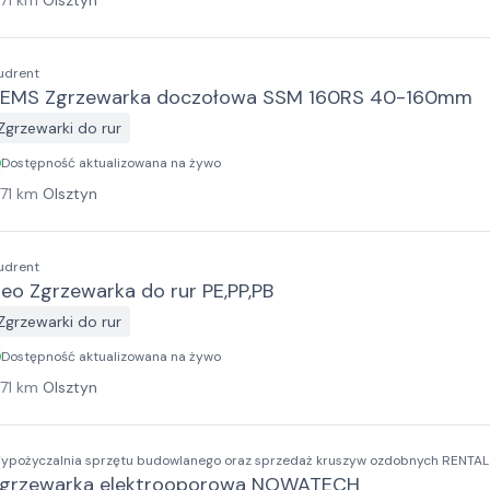
171
km
Olsztyn
udrent
EMS Zgrzewarka doczołowa SSM 160RS 40-160mm
Zgrzewarki do rur
Dostępność aktualizowana na żywo
171
km
Olsztyn
udrent
eo Zgrzewarka do rur PE,PP,PB
Zgrzewarki do rur
Dostępność aktualizowana na żywo
171
km
Olsztyn
ypożyczalnia sprzętu budowlanego oraz sprzedaż kruszyw ozdobnych RENTA
grzewarka elektrooporowa NOWATECH