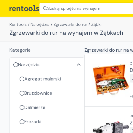
Szukaj sprzętu na wynajem
Rentools
/
Narzędzia
/
Zgrzewarki do rur
/
Ząbki
Zgrzewarki do rur na wynajem w Ząbkach
Kategorie
Zgrzewarki do rur
na w
C
Narzędzia
D
Agregat malarski
Bruzdownice
+
Dalmierze
R
Frezarki
Z