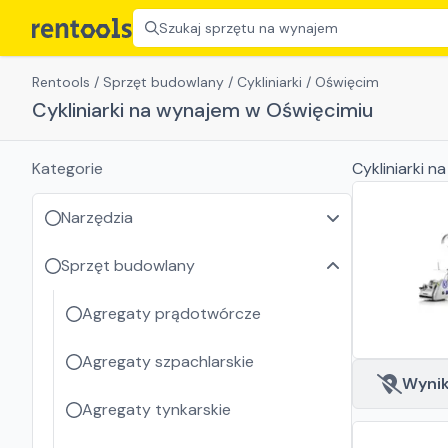
Szukaj sprzętu na wynajem
Rentools
/
Sprzęt budowlany
/
Cykliniarki
/
Oświęcim
Cykliniarki na wynajem w Oświęcimiu
Kategorie
Cykliniarki
na
Narzędzia
Sprzęt budowlany
Agregaty prądotwórcze
Agregaty szpachlarskie
Wyniki
Agregaty tynkarskie