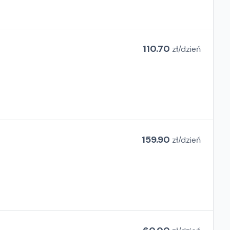
110.70
zł/
dzień
159.90
zł/
dzień