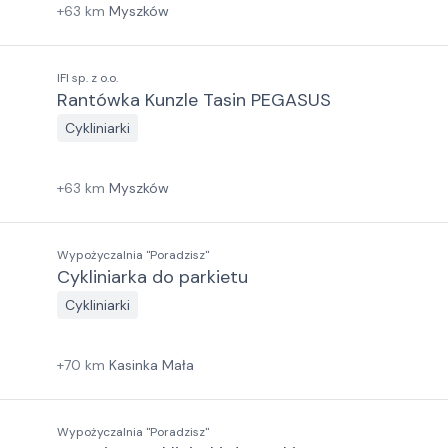
+
63
km
Myszków
IFI sp. z o.o.
Rantówka Kunzle Tasin PEGASUS
Cykliniarki
+
63
km
Myszków
Wypożyczalnia "Poradzisz"
Cykliniarka do parkietu
Cykliniarki
+
70
km
Kasinka Mała
Wypożyczalnia "Poradzisz"