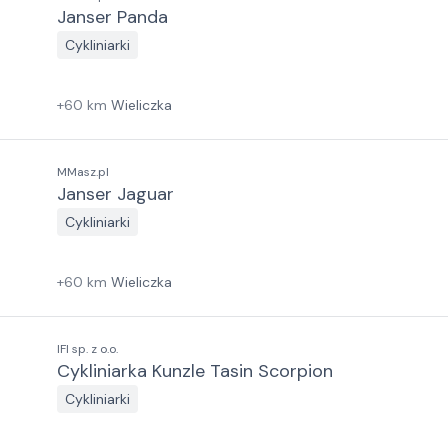
Janser Panda
Cykliniarki
+
60
km
Wieliczka
MMasz.pl
Janser Jaguar
Cykliniarki
+
60
km
Wieliczka
IFI sp. z o.o.
Cykliniarka Kunzle Tasin Scorpion
Cykliniarki