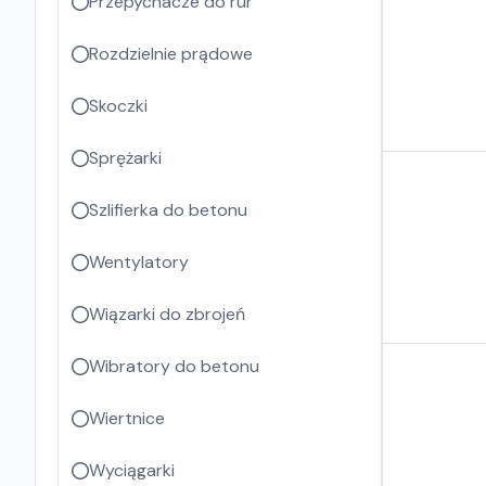
Przepychacze do rur
Rozdzielnie prądowe
Skoczki
Sprężarki
Szlifierka do betonu
Wentylatory
Wiązarki do zbrojeń
Wibratory do betonu
Wiertnice
Wyciągarki