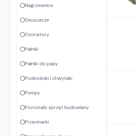
Nagrzewnice
Osuszacze
Ozonatory
Palniki
Palniki do papy
Podnośniki i chwytaki
Pompy
Pozostały sprzęt budowlany
Przecinarki