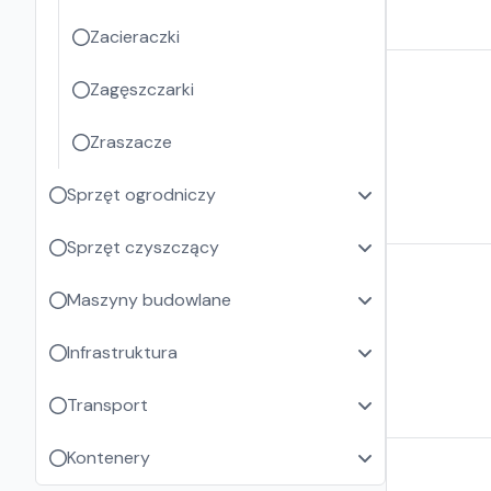
Zacieraczki
Zagęszczarki
Zraszacze
Sprzęt ogrodniczy
Sprzęt czyszczący
Maszyny budowlane
Infrastruktura
Transport
Kontenery