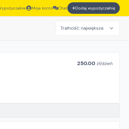
ypożyczalnie
Moje konto
Chat
Dodaj wypożyczalnię
250.00
zł/
dzień