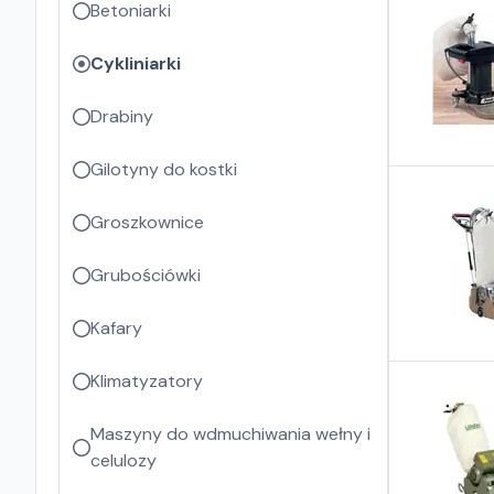
Betoniarki
Cykliniarki
Drabiny
Gilotyny do kostki
Groszkownice
Grubościówki
Kafary
Klimatyzatory
Maszyny do wdmuchiwania wełny i
celulozy