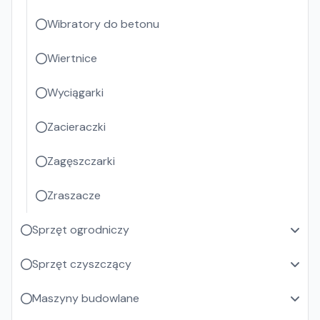
Wibratory do betonu
Wiertnice
Wyciągarki
Zacieraczki
Zagęszczarki
Zraszacze
Sprzęt ogrodniczy
Sprzęt czyszczący
Maszyny budowlane