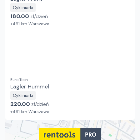
Cykliniarki
180.00
zł/
dzień
+
491
km
Warszawa
Euro Tech
Lagler Hummel
Cykliniarki
220.00
zł/
dzień
+
491
km
Warszawa