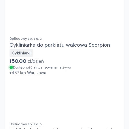
DoBudowy sp. z o. o.
Cykliniarka do parkietu walcowa Scorpion
Cykliniarki
150.00
zł/
dzień
Dostępność aktualizowana na żywo
+
487
km
Warszawa
DoBudowy sp. z o. o.