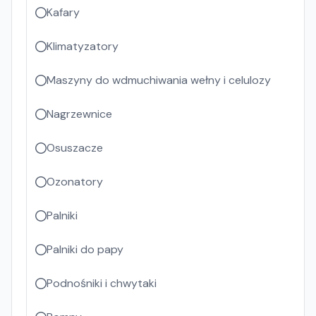
Kafary
Klimatyzatory
Maszyny do wdmuchiwania wełny i celulozy
Nagrzewnice
Osuszacze
Ozonatory
Palniki
Palniki do papy
Podnośniki i chwytaki