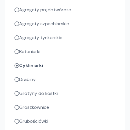
Agregaty prądotwórcze
Agregaty szpachlarskie
Agregaty tynkarskie
Betoniarki
Cykliniarki
Drabiny
Gilotyny do kostki
Groszkownice
Grubościówki