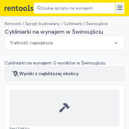
Szukaj sprzętu na wynajem
Rentools
/
Sprzęt budowlany
/
Cykliniarki
/
Świnoujście
Cykliniarki na wynajem w Świnoujściu
Cykliniarki
na wynajem:
0
wyników
w Świnoujściu
Wyniki z najbliższej okolicy
Best Elektro