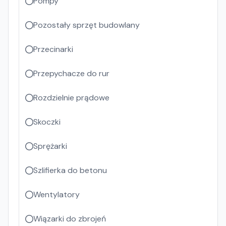
Pompy
Pozostały sprzęt budowlany
Przecinarki
Przepychacze do rur
Rozdzielnie prądowe
Skoczki
Sprężarki
Szlifierka do betonu
Wentylatory
Wiązarki do zbrojeń