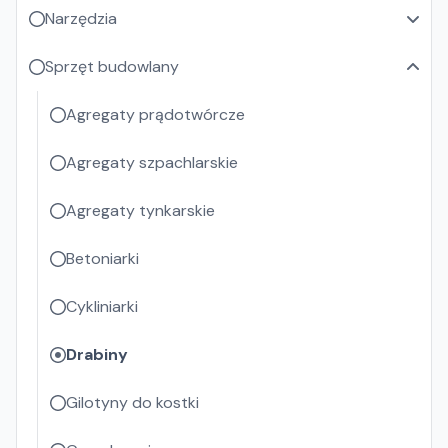
Narzędzia
Sprzęt budowlany
Agregaty prądotwórcze
Agregaty szpachlarskie
Agregaty tynkarskie
Betoniarki
Cykliniarki
Drabiny
Gilotyny do kostki