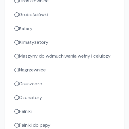
Groszkownice
Grubościówki
Kafary
Klimatyzatory
Maszyny do wdmuchiwania wełny i celulozy
Nagrzewnice
Osuszacze
Ozonatory
Palniki
Palniki do papy