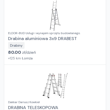
ELDOR-BUD Usługi i wynajem sprzętu budowlanego.
Drabina aluminiowa 3x9 DRABEST
Drabiny
80.00
zł/
dzień
+
125
km
Łomża
Dakkar Dariusz Kowkiel
DRABINA TELESKOPOWA