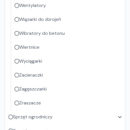
Wentylatory
Wiązarki do zbrojeń
Wibratory do betonu
Wiertnice
Wyciągarki
Zacieraczki
Zagęszczarki
Zraszacze
Sprzęt ogrodniczy