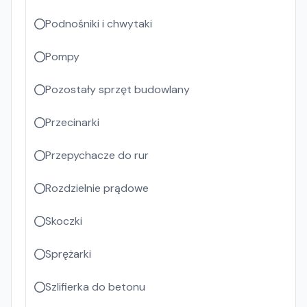
Podnośniki i chwytaki
Pompy
Pozostały sprzęt budowlany
Przecinarki
Przepychacze do rur
Rozdzielnie prądowe
Skoczki
Sprężarki
Szlifierka do betonu