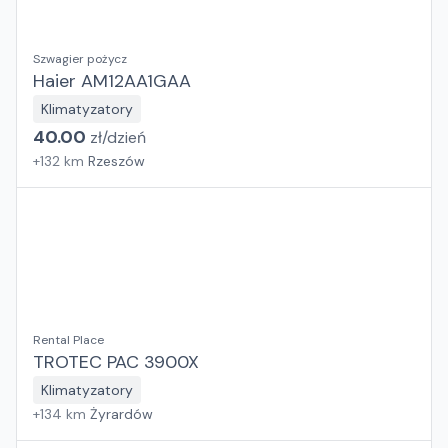
Szwagier pożycz
Haier AM12AA1GAA
Klimatyzatory
40.00
zł/
dzień
+
132
km
Rzeszów
Rental Place
TROTEC PAC 3900X
Klimatyzatory
+
134
km
Żyrardów