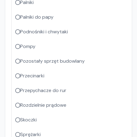
Palniki
Palniki do papy
Podnośniki i chwytaki
Pompy
Pozostały sprzęt budowlany
Przecinarki
Przepychacze do rur
Rozdzielnie prądowe
Skoczki
Sprężarki