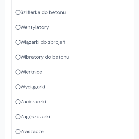
Szlifierka do betonu
Wentylatory
Wiązarki do zbrojeń
Wibratory do betonu
Wiertnice
Wyciągarki
Zacieraczki
Zagęszczarki
Zraszacze