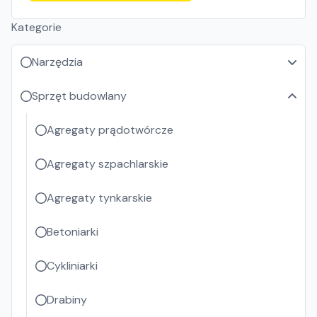
Kategorie
Narzędzia
Sprzęt budowlany
Agregaty prądotwórcze
Agregaty szpachlarskie
Agregaty tynkarskie
Betoniarki
Cykliniarki
Drabiny