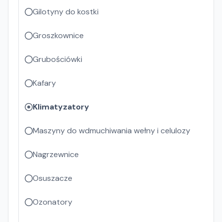
Gilotyny do kostki
Groszkownice
Grubościówki
Kafary
Klimatyzatory
Maszyny do wdmuchiwania wełny i celulozy
Nagrzewnice
Osuszacze
Ozonatory