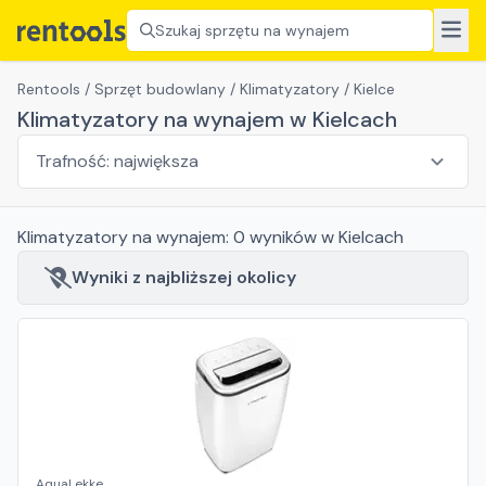
Szukaj sprzętu na wynajem
Rentools
/
Sprzęt budowlany
/
Klimatyzatory
/
Kielce
Klimatyzatory na wynajem w Kielcach
Klimatyzatory
na wynajem:
0
wyników
w Kielcach
Wyniki z najbliższej okolicy
AquaLekke