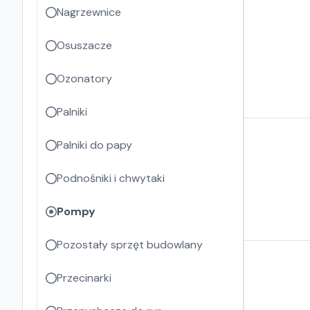
Nagrzewnice
Osuszacze
Ozonatory
Palniki
Palniki do papy
Podnośniki i chwytaki
Pompy
Pozostały sprzęt budowlany
Przecinarki