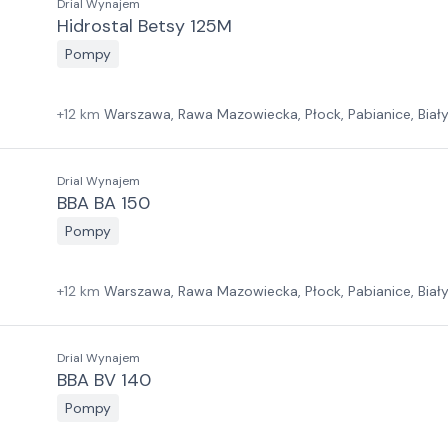
Drial Wynajem
Hidrostal Betsy 125M
Pompy
+
12
km
Warszawa, Rawa Mazowiecka, Płock, Pabianice, Biał
Las, Wrocław, Jawor, Zielona Góra, Szczecin
Drial Wynajem
BBA BA 150
Pompy
+
12
km
Warszawa, Rawa Mazowiecka, Płock, Pabianice, Biał
Las, Wrocław, Jawor, Zielona Góra, Szczecin
Drial Wynajem
BBA BV 140
Pompy