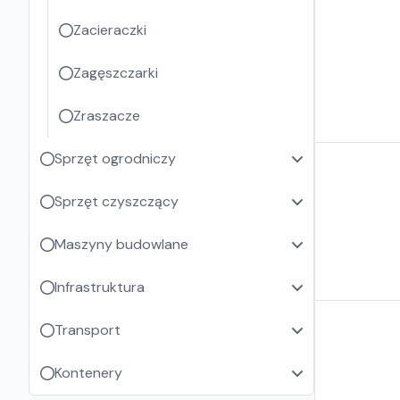
Zacieraczki
Zagęszczarki
Zraszacze
Sprzęt ogrodniczy
Sprzęt czyszczący
Maszyny budowlane
Infrastruktura
Transport
Kontenery