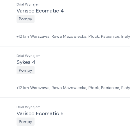
Drial Wynajem
Varisco Ecomatic 4
Pompy
+
12
km
Warszawa, Rawa Mazowiecka, Płock, Pabianice, Biał
Las, Wrocław, Jawor, Zielona Góra, Szczecin
Drial Wynajem
Sykes 4
Pompy
+
12
km
Warszawa, Rawa Mazowiecka, Płock, Pabianice, Biał
Las, Wrocław, Jawor, Zielona Góra, Szczecin
Drial Wynajem
Varisco Ecomatic 6
Pompy