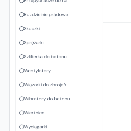
Przepychacze do rur
Rozdzielnie prądowe
Skoczki
Sprężarki
Szlifierka do betonu
Wentylatory
Wiązarki do zbrojeń
Wibratory do betonu
Wiertnice
Wyciągarki