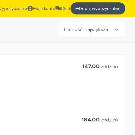
ypożyczalnie
Moje konto
Chat
Dodaj wypożyczalnię
147.00
zł/
dzień
184.00
zł/
dzień