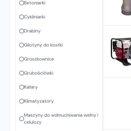
Betoniarki
Cykliniarki
Drabiny
Gilotyny do kostki
Groszkownice
Grubościówki
Kafary
Klimatyzatory
Maszyny do wdmuchiwania wełny i
celulozy