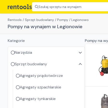
Szukaj sprzętu na wynajem
Rentools
/
Sprzęt budowlany
/
Pompy
/
Legionowo
Pompy na wynajem w Legionowie
Kategorie
Pompy
na wy
Narzędzia
Sprzęt budowlany
Agregaty prądotwórcze
Agregaty szpachlarskie
Agregaty tynkarskie