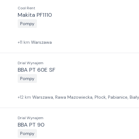
Cool Rent
Makita PF1110
Pompy
+
11
km
Warszawa
Drial Wynajem
BBA PT 60E SF
Pompy
+
12
km
Warszawa, Rawa Mazowiecka, Płock, Pabianice, Biał
Las, Wrocław, Jawor, Zielona Góra, Szczecin
Drial Wynajem
BBA PT 90
Pompy