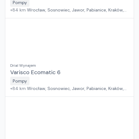
Pompy
+
84
km
Wrocław, Sosnowiec, Jawor, Pabianice, Kraków,
Poznań, Rawa Mazowiecka, Suchy Las, Zielona Góra,
Płock, Warszawa, Rzeszów, Szczecin, Gdańsk, Białystok
Drial Wynajem
Varisco Ecomatic 6
Pompy
+
84
km
Wrocław, Sosnowiec, Jawor, Pabianice, Kraków,
Poznań, Rawa Mazowiecka, Suchy Las, Zielona Góra,
Płock, Warszawa, Rzeszów, Szczecin, Gdańsk, Białystok