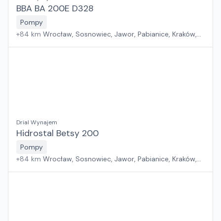
BBA BA 200E D328
Pompy
+
84
km
Wrocław, Sosnowiec, Jawor, Pabianice, Kraków,
Poznań, Rawa Mazowiecka, Suchy Las, Zielona Góra,
Płock, Warszawa, Rzeszów, Szczecin, Gdańsk, Białystok
Drial Wynajem
Hidrostal Betsy 200
Pompy
+
84
km
Wrocław, Sosnowiec, Jawor, Pabianice, Kraków,
Poznań, Rawa Mazowiecka, Suchy Las, Zielona Góra,
Płock, Warszawa, Rzeszów, Szczecin, Gdańsk, Białystok