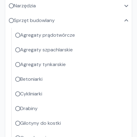
Narzędzia
Sprzęt budowlany
Agregaty prądotwórcze
Agregaty szpachlarskie
Agregaty tynkarskie
Betoniarki
Cykliniarki
Drabiny
Gilotyny do kostki