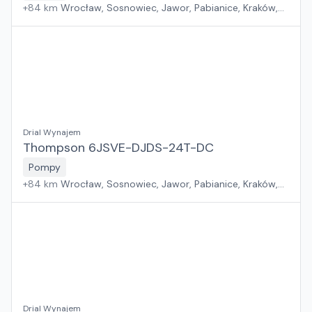
+
84
km
Wrocław, Sosnowiec, Jawor, Pabianice, Kraków,
Poznań, Rawa Mazowiecka, Suchy Las, Zielona Góra,
Płock, Warszawa, Rzeszów, Szczecin, Gdańsk, Białystok
Drial Wynajem
Thompson 6JSVE-DJDS-24T-DC
Pompy
+
84
km
Wrocław, Sosnowiec, Jawor, Pabianice, Kraków,
Poznań, Rawa Mazowiecka, Suchy Las, Zielona Góra,
Płock, Warszawa, Rzeszów, Szczecin, Gdańsk, Białystok
Drial Wynajem