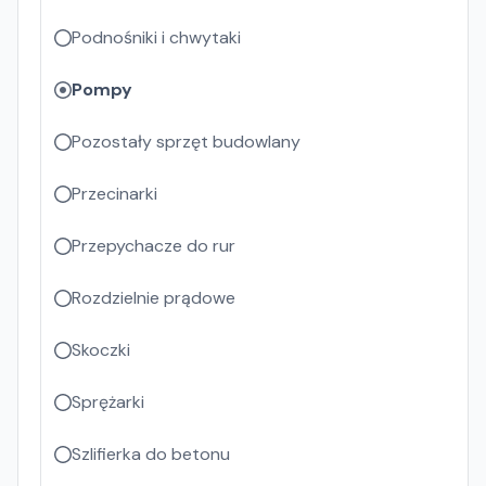
Podnośniki i chwytaki
Pompy
Pozostały sprzęt budowlany
Przecinarki
Przepychacze do rur
Rozdzielnie prądowe
Skoczki
Sprężarki
Szlifierka do betonu