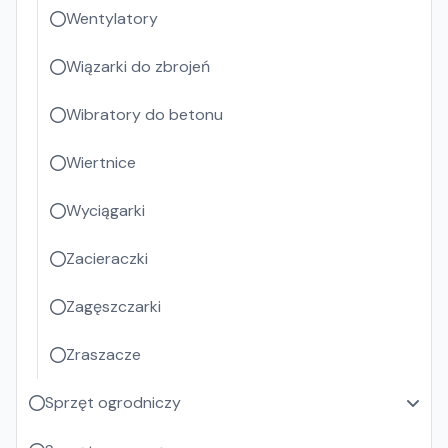
Wentylatory
Wiązarki do zbrojeń
Wibratory do betonu
Wiertnice
Wyciągarki
Zacieraczki
Zagęszczarki
Zraszacze
Sprzęt ogrodniczy