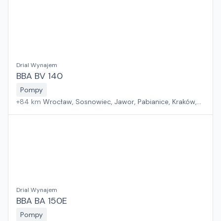
Drial Wynajem
BBA BV 140
Pompy
+
84
km
Wrocław, Sosnowiec, Jawor, Pabianice, Kraków,
Poznań, Rawa Mazowiecka, Suchy Las, Zielona Góra,
Płock, Warszawa, Rzeszów, Szczecin, Gdańsk, Białystok
Drial Wynajem
BBA BA 150E
Pompy