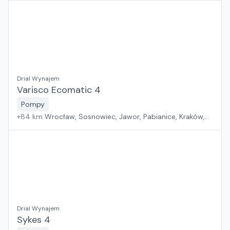
Płock, Warszawa, Rzeszów, Szczecin, Gdańsk, Białystok
Drial Wynajem
Varisco Ecomatic 4
Pompy
+
84
km
Wrocław, Sosnowiec, Jawor, Pabianice, Kraków,
Poznań, Rawa Mazowiecka, Suchy Las, Zielona Góra,
Płock, Warszawa, Rzeszów, Szczecin, Gdańsk, Białystok
Drial Wynajem
Sykes 4