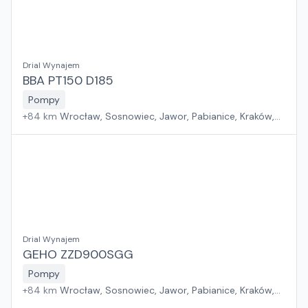
Drial Wynajem
BBA PT150 D185
Pompy
+
84
km
Wrocław, Sosnowiec, Jawor, Pabianice, Kraków,
Poznań, Rawa Mazowiecka, Suchy Las, Zielona Góra,
Płock, Warszawa, Rzeszów, Szczecin, Gdańsk, Białystok
Drial Wynajem
GEHO ZZD900SGG
Pompy
+
84
km
Wrocław, Sosnowiec, Jawor, Pabianice, Kraków,
Poznań, Rawa Mazowiecka, Suchy Las, Zielona Góra,