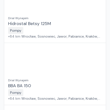
Drial Wynajem
Hidrostal Betsy 125M
Pompy
+
84
km
Wrocław, Sosnowiec, Jawor, Pabianice, Kraków,
Poznań, Rawa Mazowiecka, Suchy Las, Zielona Góra,
Płock, Warszawa, Rzeszów, Szczecin, Gdańsk, Białystok
Drial Wynajem
BBA BA 150
Pompy
+
84
km
Wrocław, Sosnowiec, Jawor, Pabianice, Kraków,
Poznań, Rawa Mazowiecka, Suchy Las, Zielona Góra,
Płock, Warszawa, Rzeszów, Szczecin, Gdańsk, Białystok