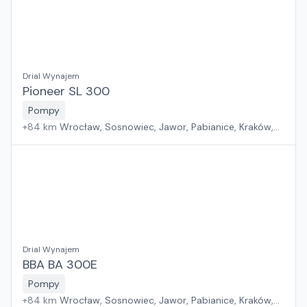
Drial Wynajem
Pioneer SL 300
Pompy
+
84
km
Wrocław, Sosnowiec, Jawor, Pabianice, Kraków,
Poznań, Rawa Mazowiecka, Suchy Las, Zielona Góra,
Płock, Warszawa, Rzeszów, Szczecin, Gdańsk, Białystok
Drial Wynajem
BBA BA 300E
Pompy
+
84
km
Wrocław, Sosnowiec, Jawor, Pabianice, Kraków,