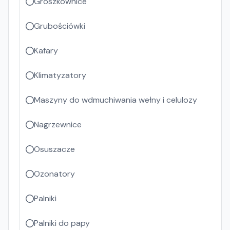
Groszkownice
Grubościówki
Kafary
Klimatyzatory
Maszyny do wdmuchiwania wełny i celulozy
Nagrzewnice
Osuszacze
Ozonatory
Palniki
Palniki do papy