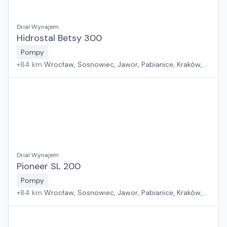
Drial Wynajem
Hidrostal Betsy 300
Pompy
+
84
km
Wrocław, Sosnowiec, Jawor, Pabianice, Kraków,
Poznań, Rawa Mazowiecka, Suchy Las, Zielona Góra,
Płock, Warszawa, Rzeszów, Szczecin, Gdańsk, Białystok
Drial Wynajem
Pioneer SL 200
Pompy
+
84
km
Wrocław, Sosnowiec, Jawor, Pabianice, Kraków,
Poznań, Rawa Mazowiecka, Suchy Las, Zielona Góra,
Płock, Warszawa, Rzeszów, Szczecin, Gdańsk, Białystok