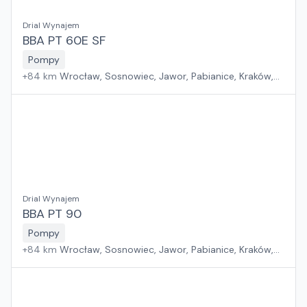
Drial Wynajem
BBA PT 60E SF
Pompy
+
84
km
Wrocław, Sosnowiec, Jawor, Pabianice, Kraków,
Poznań, Rawa Mazowiecka, Suchy Las, Zielona Góra,
Płock, Warszawa, Rzeszów, Szczecin, Gdańsk, Białystok
Drial Wynajem
BBA PT 90
Pompy
+
84
km
Wrocław, Sosnowiec, Jawor, Pabianice, Kraków,
Poznań, Rawa Mazowiecka, Suchy Las, Zielona Góra,
Płock, Warszawa, Rzeszów, Szczecin, Gdańsk, Białystok