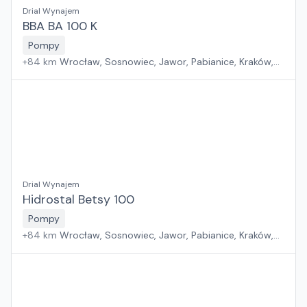
Drial Wynajem
BBA BA 100 K
Pompy
+
84
km
Wrocław, Sosnowiec, Jawor, Pabianice, Kraków,
Poznań, Rawa Mazowiecka, Suchy Las, Zielona Góra,
Płock, Warszawa, Rzeszów, Szczecin, Gdańsk, Białystok
Drial Wynajem
Hidrostal Betsy 100
Pompy
+
84
km
Wrocław, Sosnowiec, Jawor, Pabianice, Kraków,
Poznań, Rawa Mazowiecka, Suchy Las, Zielona Góra,
Płock, Warszawa, Rzeszów, Szczecin, Gdańsk, Białystok