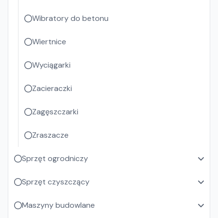
Wibratory do betonu
Wiertnice
Wyciągarki
Zacieraczki
Zagęszczarki
Zraszacze
Sprzęt ogrodniczy
Sprzęt czyszczący
Maszyny budowlane