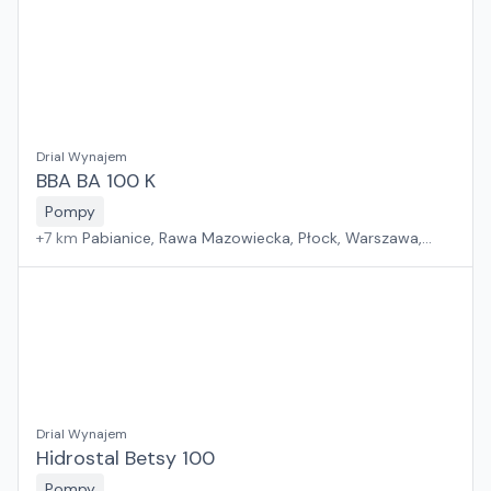
Rzeszów, Zielona Góra, Białystok, Gdańsk, Szczecin
Drial Wynajem
BBA BA 100 K
Pompy
+
7
km
Pabianice, Rawa Mazowiecka, Płock, Warszawa,
Sosnowiec, Kraków, Wrocław, Poznań, Suchy Las, Jawor,
Rzeszów, Zielona Góra, Białystok, Gdańsk, Szczecin
Drial Wynajem
Hidrostal Betsy 100
Pompy