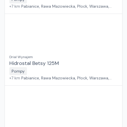
+
7
km
Pabianice, Rawa Mazowiecka, Płock, Warszawa,
Sosnowiec, Kraków, Wrocław, Poznań, Suchy Las, Jawor,
Rzeszów, Zielona Góra, Białystok, Gdańsk, Szczecin
Drial Wynajem
Hidrostal Betsy 125M
Pompy
+
7
km
Pabianice, Rawa Mazowiecka, Płock, Warszawa,
Sosnowiec, Kraków, Wrocław, Poznań, Suchy Las, Jawor,
Rzeszów, Zielona Góra, Białystok, Gdańsk, Szczecin