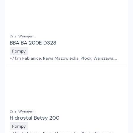
Drial Wynajem
BBA BA 200E D328
Pompy
+
7
km
Pabianice, Rawa Mazowiecka, Płock, Warszawa,
Sosnowiec, Kraków, Wrocław, Poznań, Suchy Las, Jawor,
Rzeszów, Zielona Góra, Białystok, Gdańsk, Szczecin
Drial Wynajem
Hidrostal Betsy 200
Pompy