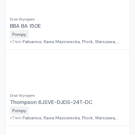
Drial Wynajem
BBA BA 150E
Pompy
+
7
km
Pabianice, Rawa Mazowiecka, Płock, Warszawa,
Sosnowiec, Kraków, Wrocław, Poznań, Suchy Las, Jawor,
Rzeszów, Zielona Góra, Białystok, Gdańsk, Szczecin
Drial Wynajem
Thompson 6JSVE-DJDS-24T-DC
Pompy
+
7
km
Pabianice, Rawa Mazowiecka, Płock, Warszawa,
Sosnowiec, Kraków, Wrocław, Poznań, Suchy Las, Jawor,
Rzeszów, Zielona Góra, Białystok, Gdańsk, Szczecin