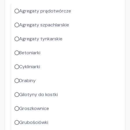
Agregaty prądotwórcze
Agregaty szpachlarskie
Agregaty tynkarskie
Betoniarki
Cykliniarki
Drabiny
Gilotyny do kostki
Groszkownice
Grubościówki