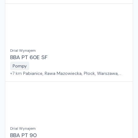
Drial Wynajem
BBA PT 60E SF
Pompy
+
7
km
Pabianice, Rawa Mazowiecka, Płock, Warszawa,
Sosnowiec, Kraków, Wrocław, Poznań, Suchy Las, Jawor,
Rzeszów, Zielona Góra, Białystok, Gdańsk, Szczecin
Drial Wynajem
BBA PT 90