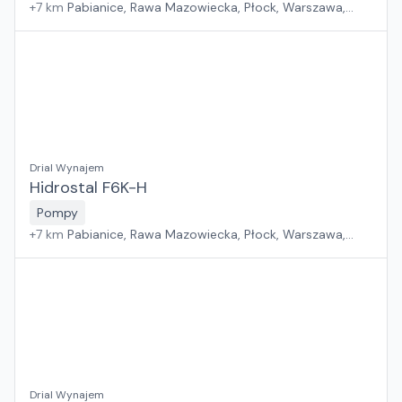
+
7
km
Pabianice, Rawa Mazowiecka, Płock, Warszawa,
Sosnowiec, Kraków, Wrocław, Poznań, Suchy Las, Jawor,
Rzeszów, Zielona Góra, Białystok, Gdańsk, Szczecin
Drial Wynajem
Hidrostal F6K-H
Pompy
+
7
km
Pabianice, Rawa Mazowiecka, Płock, Warszawa,
Sosnowiec, Kraków, Wrocław, Poznań, Suchy Las, Jawor,
Rzeszów, Zielona Góra, Białystok, Gdańsk, Szczecin
Drial Wynajem