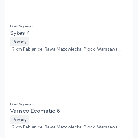
Drial Wynajem
Sykes 4
Pompy
+
7
km
Pabianice, Rawa Mazowiecka, Płock, Warszawa,
Sosnowiec, Kraków, Wrocław, Poznań, Suchy Las, Jawor,
Rzeszów, Zielona Góra, Białystok, Gdańsk, Szczecin
Drial Wynajem
Varisco Ecomatic 6
Pompy
+
7
km
Pabianice, Rawa Mazowiecka, Płock, Warszawa,
Sosnowiec, Kraków, Wrocław, Poznań, Suchy Las, Jawor,