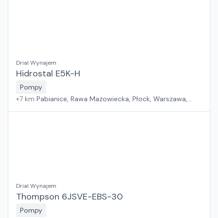
Drial Wynajem
Hidrostal E5K-H
Pompy
+
7
km
Pabianice, Rawa Mazowiecka, Płock, Warszawa,
Sosnowiec, Kraków, Wrocław, Poznań, Suchy Las, Jawor,
Rzeszów, Zielona Góra, Białystok, Gdańsk, Szczecin
Drial Wynajem
Thompson 6JSVE-EBS-30
Pompy