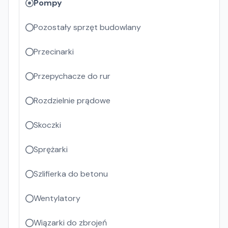
Pompy
Pozostały sprzęt budowlany
Przecinarki
Przepychacze do rur
Rozdzielnie prądowe
Skoczki
Sprężarki
Szlifierka do betonu
Wentylatory
Wiązarki do zbrojeń