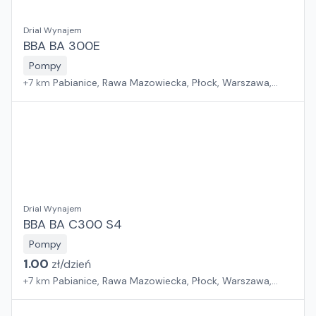
Drial Wynajem
BBA BA 300E
Pompy
+
7
km
Pabianice, Rawa Mazowiecka, Płock, Warszawa,
Sosnowiec, Kraków, Wrocław, Poznań, Suchy Las, Jawor,
Rzeszów, Zielona Góra, Białystok, Gdańsk, Szczecin
Drial Wynajem
BBA BA C300 S4
Pompy
1.00
zł/
dzień
+
7
km
Pabianice, Rawa Mazowiecka, Płock, Warszawa,
Sosnowiec, Kraków, Wrocław, Poznań, Suchy Las, Jawor,
Rzeszów, Zielona Góra, Białystok, Gdańsk, Szczecin