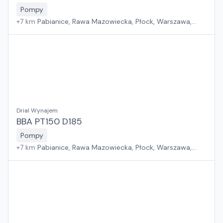
Pompy
+
7
km
Pabianice, Rawa Mazowiecka, Płock, Warszawa,
Sosnowiec, Kraków, Wrocław, Poznań, Suchy Las, Jawor,
Rzeszów, Zielona Góra, Białystok, Gdańsk, Szczecin
Drial Wynajem
BBA PT150 D185
Pompy
+
7
km
Pabianice, Rawa Mazowiecka, Płock, Warszawa,
Sosnowiec, Kraków, Wrocław, Poznań, Suchy Las, Jawor,
Rzeszów, Zielona Góra, Białystok, Gdańsk, Szczecin