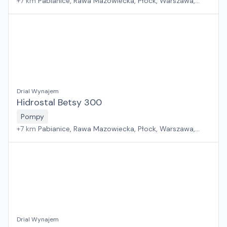
+
7
km
Pabianice, Rawa Mazowiecka, Płock, Warszawa,
Sosnowiec, Kraków, Wrocław, Poznań, Suchy Las, Jawor,
Rzeszów, Zielona Góra, Białystok, Gdańsk, Szczecin
Drial Wynajem
Hidrostal Betsy 300
Pompy
+
7
km
Pabianice, Rawa Mazowiecka, Płock, Warszawa,
Sosnowiec, Kraków, Wrocław, Poznań, Suchy Las, Jawor,
Rzeszów, Zielona Góra, Białystok, Gdańsk, Szczecin
Drial Wynajem