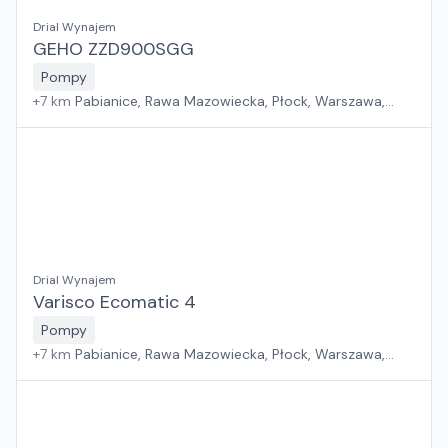
Drial Wynajem
GEHO ZZD900SGG
Pompy
+
7
km
Pabianice, Rawa Mazowiecka, Płock, Warszawa,
Sosnowiec, Kraków, Wrocław, Poznań, Suchy Las, Jawor,
Rzeszów, Zielona Góra, Białystok, Gdańsk, Szczecin
Drial Wynajem
Varisco Ecomatic 4
Pompy
+
7
km
Pabianice, Rawa Mazowiecka, Płock, Warszawa,
Sosnowiec, Kraków, Wrocław, Poznań, Suchy Las, Jawor,
Rzeszów, Zielona Góra, Białystok, Gdańsk, Szczecin