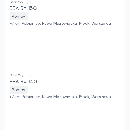
Drial Wynajem
BBA BA 150
Pompy
+
7
km
Pabianice, Rawa Mazowiecka, Płock, Warszawa,
Sosnowiec, Kraków, Wrocław, Poznań, Suchy Las, Jawor,
Rzeszów, Zielona Góra, Białystok, Gdańsk, Szczecin
Drial Wynajem
BBA BV 140
Pompy
+
7
km
Pabianice, Rawa Mazowiecka, Płock, Warszawa,
Sosnowiec, Kraków, Wrocław, Poznań, Suchy Las, Jawor,
Rzeszów, Zielona Góra, Białystok, Gdańsk, Szczecin