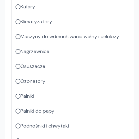
Kafary
Klimatyzatory
Maszyny do wdmuchiwania wełny i celulozy
Nagrzewnice
Osuszacze
Ozonatory
Palniki
Palniki do papy
Podnośniki i chwytaki