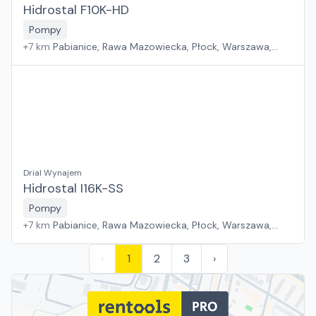
Hidrostal F10K-HD
Pompy
+
7
km
Pabianice, Rawa Mazowiecka, Płock, Warszawa,
Sosnowiec, Kraków, Wrocław, Poznań, Suchy Las, Jawor,
Rzeszów, Zielona Góra, Białystok, Gdańsk, Szczecin
Drial Wynajem
Hidrostal I16K-SS
Pompy
+
7
km
Pabianice, Rawa Mazowiecka, Płock, Warszawa,
Sosnowiec, Kraków, Wrocław, Poznań, Suchy Las, Jawor,
Rzeszów, Zielona Góra, Białystok, Gdańsk, Szczecin
‹
1
2
3
›