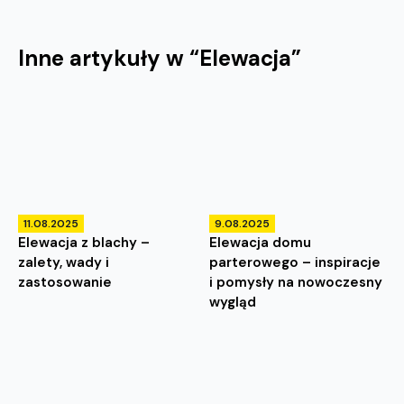
Inne artykuły w “
Elewacja
”
11.08.2025
9.08.2025
Elewacja z blachy –
Elewacja domu
zalety, wady i
parterowego – inspiracje
zastosowanie
i pomysły na nowoczesny
wygląd