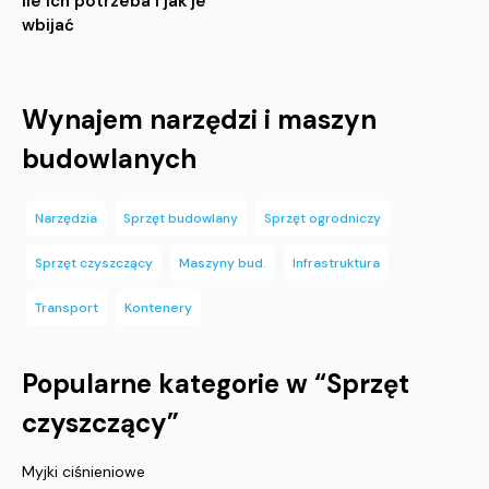
ile ich potrzeba i jak je
wbijać
Wynajem narzędzi i maszyn
budowlanych
Narzędzia
Sprzęt budowlany
Sprzęt ogrodniczy
Sprzęt czyszczący
Maszyny bud.
Infrastruktura
Transport
Kontenery
Popularne kategorie w “
Sprzęt
czyszczący
”
Myjki ciśnieniowe