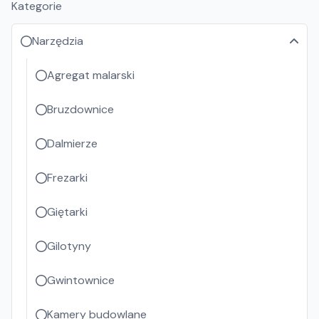
Kategorie
Narzędzia
Agregat malarski
Bruzdownice
Dalmierze
Frezarki
Giętarki
Gilotyny
Gwintownice
Kamery budowlane