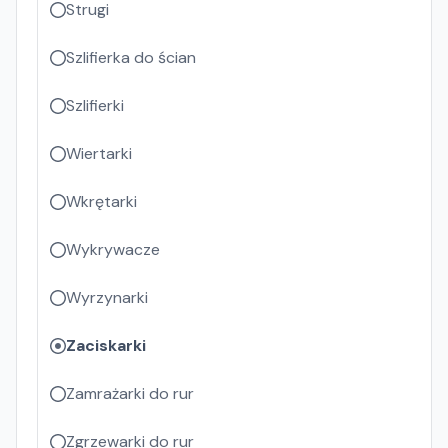
Strugi
Szlifierka do ścian
Szlifierki
Wiertarki
Wkrętarki
Wykrywacze
Wyrzynarki
Zaciskarki
Zamrażarki do rur
Zgrzewarki do rur