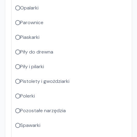
Opalarki
Parownice
Piaskarki
Piły do drewna
Piły i pilarki
Pistolety i gwożdziarki
Polerki
Pozostałe narzędzia
Spawarki