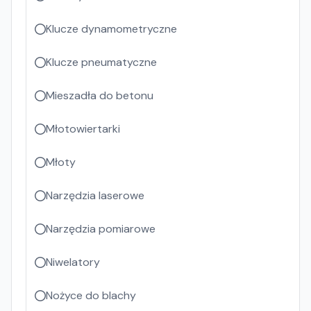
Klucze dynamometryczne
Klucze pneumatyczne
Mieszadła do betonu
Młotowiertarki
Młoty
Narzędzia laserowe
Narzędzia pomiarowe
Niwelatory
Nożyce do blachy