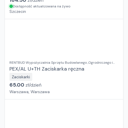
184.50
zł/
dzień
Dostępność aktualizowana na żywo
Szczecin
RENTBUD Wypożyczalnia Sprzętu Budowlanego ,Ogrodniczego i
Elektronarzędzi
PEX/AL U+TH Zaciskarka ręczna
Zaciskarki
65.00
zł/
dzień
Warszawa, Warszawa