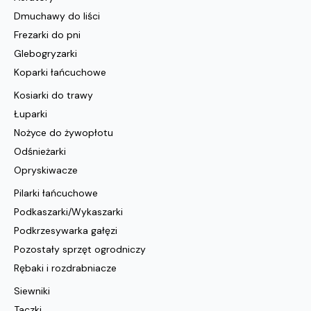
Dmuchawy do liści
Frezarki do pni
Glebogryzarki
Koparki łańcuchowe
Kosiarki do trawy
Łuparki
Nożyce do żywopłotu
Odśnieżarki
Opryskiwacze
Pilarki łańcuchowe
Podkaszarki/Wykaszarki
Podkrzesywarka gałęzi
Pozostały sprzęt ogrodniczy
Rębaki i rozdrabniacze
Siewniki
Taczki