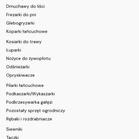
Dmuchawy do liści
Frezarki do pni
Glebogryzarki
Koparki łańcuchowe
Kosiarki do trawy
Łuparki
Nożyce do żywopłotu
Odśnieżarki
Opryskiwacze
Pilarki łańcuchowe
Podkaszarki/Wykaszarki
Podkrzesywarka gałęzi
Pozostały sprzęt ogrodniczy
Rębaki i rozdrabniacze
Siewniki
Taczki