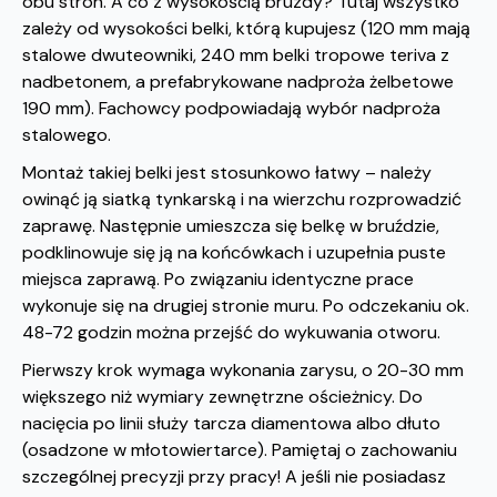
obu stron. A co z wysokością bruzdy? Tutaj wszystko
zależy od wysokości belki, którą kupujesz (120 mm mają
stalowe dwuteowniki, 240 mm belki tropowe teriva z
nadbetonem, a prefabrykowane nadproża żelbetowe
190 mm). Fachowcy podpowiadają wybór nadproża
stalowego.
Montaż takiej belki jest stosunkowo łatwy – należy
owinąć ją siatką tynkarską i na wierzchu rozprowadzić
zaprawę. Następnie umieszcza się belkę w bruździe,
podklinowuje się ją na końcówkach i uzupełnia puste
miejsca zaprawą. Po związaniu identyczne prace
wykonuje się na drugiej stronie muru. Po odczekaniu ok.
48-72 godzin można przejść do wykuwania otworu.
Pierwszy krok wymaga wykonania zarysu, o 20-30 mm
większego niż wymiary zewnętrzne ościeżnicy. Do
nacięcia po linii służy tarcza diamentowa albo dłuto
(osadzone w młotowiertarce). Pamiętaj o zachowaniu
szczególnej precyzji przy pracy! A jeśli nie posiadasz