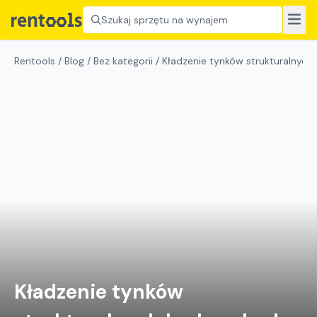
Szukaj sprzętu na wynajem
Rentools
/
Blog
/
Bez kategorii
/
Kładzenie tynków strukturalnych 
Kładzenie tynków