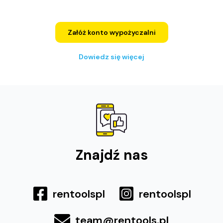
Załóż konto wypożyczalni
Dowiedz się więcej
Znajdź nas
rentoolspl
rentoolspl
team@rentools.pl